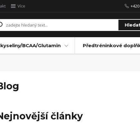
akt
Více
+420
Hleda
kyseliny/BCAA/Glutamin
Předtréninkové doplň
Blog
Nejnovější články