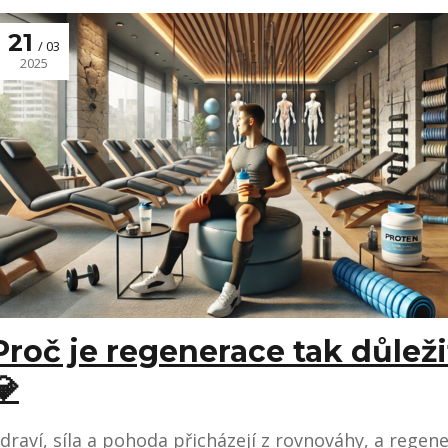
21
03
2025
Proč je regenerace tak důleži
💎
draví, síla a pohoda přicházejí z rovnováhy, a regen