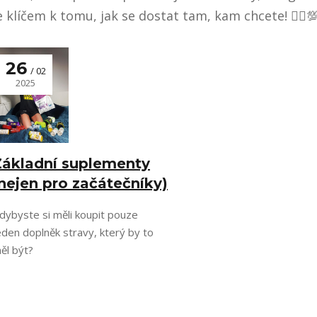
e klíčem k tomu, jak se dostat tam, kam chcete! 🧘‍♀️
26
02
2025
Základní suplementy
nejen pro začátečníky)
dybyste si měli koupit pouze
eden doplněk stravy, který by to
ěl být?