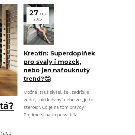
27
02
2025
Kreatin: Superdoplňek
pro svaly i mozek,
nebo jen nafouknutý
trend?🤔
Možná jsi už slyšel, že „zadržuje
vodu“, „ničí ledviny“ nebo že „je to
tá?
steroid“. Co je na tom pravdy?
Pojďme si na to posvítit💡
erace