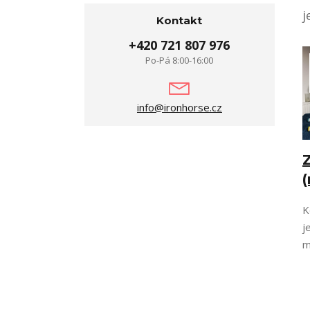
j
Kontakt
+420 721 807 976
Po-Pá 8:00-16:00
info@ironhorse.cz
(
K
j
m