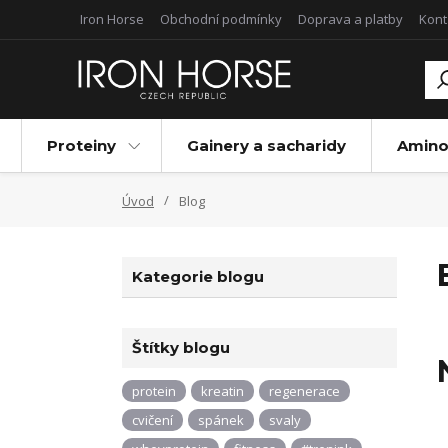
Iron Horse
Obchodní podmínky
Doprava a platby
Kont
Proteiny
Gainery a sacharidy
Amino
Úvod
Blog
Kategorie blogu
Štítky blogu
protein
kreatin
regenerace
cvičení
spánek
svaly