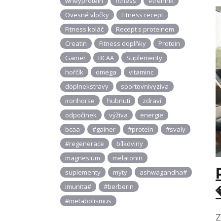
wheyprotein
fitness
#trenink
Ovesné vločky
Fitness recept
Fitness koláč
Recept s proteinem
Creatin
Fitness doplňky
Protein
Gainer
BCAA
Suplementy
hořčík
omega
vitaminc
doplnekstravy
sportovnivyziva
ironhorse
hubnutí
zdraví
odpočinek
výživa
energie
bcaa
#gainer
#protein
#svaly
#regenerace
bílkoviny
magnesium
melatonin
suplementy
mýty
ashwagandha#
imunita#
#berberin
#metabolismus
Z