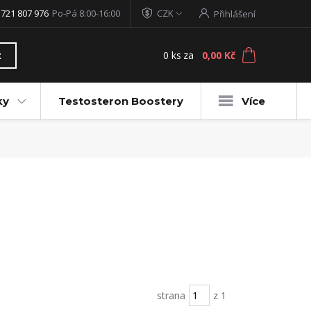
 721 807 976
Po-Pá 8:00-16:00
CZK
Přihlášení
0
ks
za
0,00 Kč
t
ky
Testosteron Boostery
Více
strana
z 1