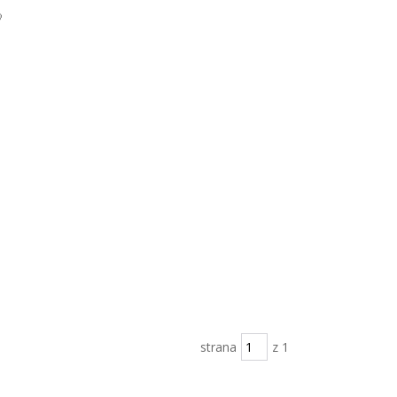

strana
z 1