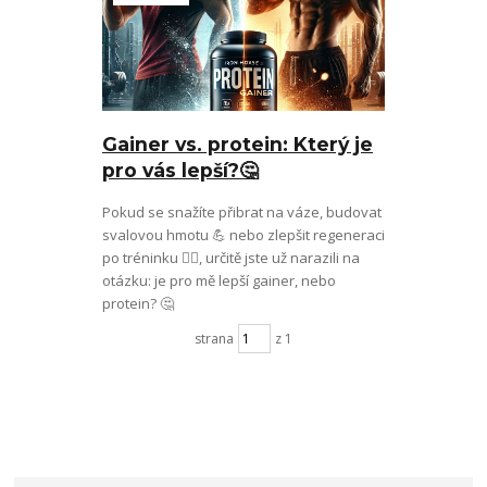
Gainer vs. protein: Který je
pro vás lepší?🤔
Pokud se snažíte přibrat na váze, budovat
svalovou hmotu 💪 nebo zlepšit regeneraci
po tréninku 🏋️‍♀️, určitě jste už narazili na
otázku: je pro mě lepší gainer, nebo
protein? 🤔
strana
z 1