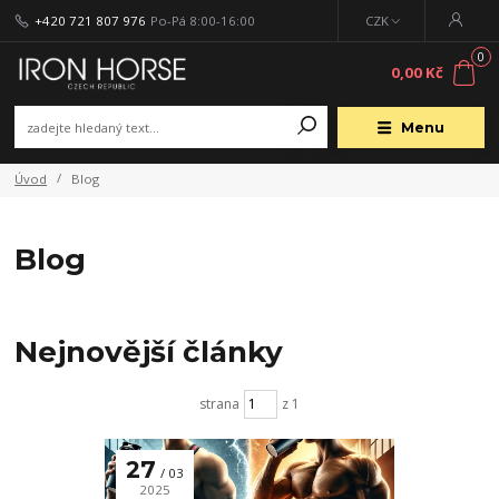
+420 721 807 976
Po-Pá 8:00-16:00
CZK
0
0,00 Kč
Menu
Úvod
Blog
Blog
Nejnovější články
strana
z 1
27
03
2025