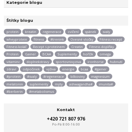
Kategorie blogu
Štítky blogu
protein
kreatin
regenerace
cvičení
spánek
svaly
wheyprotein
fitness
#trenink
Ovesné vločky
Fitness recept
Fitness koláč
Recept s proteinem
Creatin
Fitness doplňky
Protein
Gainer
BCAA
Suplementy
hořčík
omega
vitaminc
doplnekstravy
sportovnivyziva
ironhorse
hubnutí
zdraví
odpočinek
výživa
energie
bcaa
#gainer
#protein
#svaly
#regenerace
bílkoviny
magnesium
melatonin
suplementy
mýty
ashwagandha#
imunita#
#berberin
#metabolismus
Kontakt
+420 721 807 976
Po-Pá 8:00-16:00