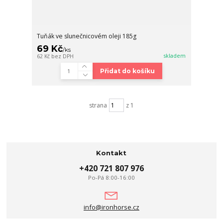
Tuňák ve slunečnicovém oleji 185g
69 Kč
/
ks
skladem
62 Kč
bez DPH
Přidat do košíku
strana
z 1
Kontakt
+420 721 807 976
Po-Pá 8:00-16:00
info@ironhorse.cz