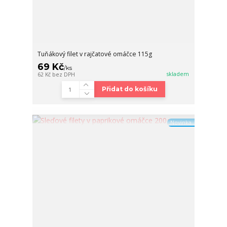
Tuňákový filet v rajčatové omáčce 115g
69 Kč
/
ks
skladem
62 Kč
bez DPH
Přidat do košíku
Novinka