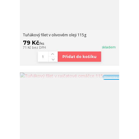
Tuňákový filet v olivovém oleji 115g
79 Kč
/
ks
skladem
71 Kč
bez DPH
Přidat do košíku
Novinka