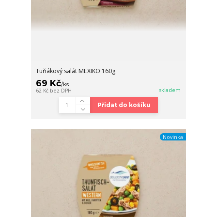
Tuňákový salát MEXIKO 160g
69 Kč
/
ks
skladem
62 Kč
bez DPH
Přidat do košíku
Novinka