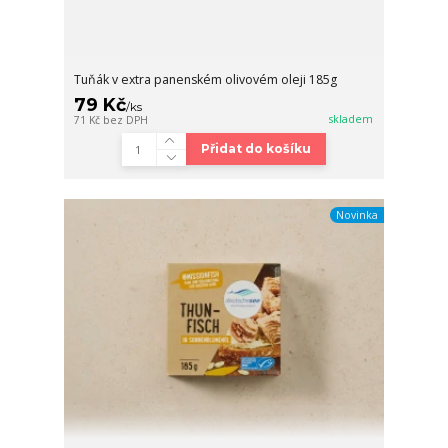
Tuňák v extra panenském olivovém oleji 185g
79 Kč
/
ks
skladem
71 Kč
bez DPH
Přidat do košíku
Novinka