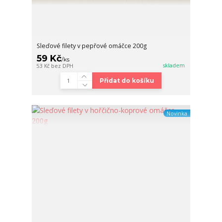
Sleďové filety v pepřové omáčce 200g
59 Kč
/
ks
skladem
53 Kč
bez DPH
Přidat do košíku
Novinka