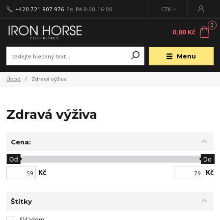
+420 721 807 976
Po-Pá 8:00-16:00
CZK
0
0,00 Kč
Menu
Úvod
Zdravá výživa
Zdravá výživa
Cena:
Od
Do
Kč
Kč
Štítky
Skladem