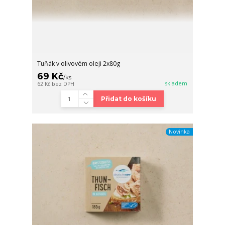
Tuňák v olivovém oleji 2x80g
69 Kč
/
ks
skladem
62 Kč
bez DPH
Přidat do košíku
Novinka