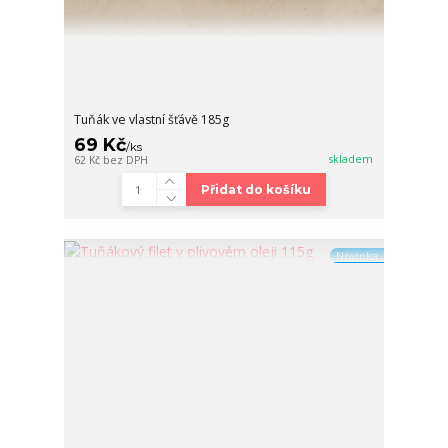
Tuňák ve vlastní šťávě 185g
69 Kč
/
ks
skladem
62 Kč
bez DPH
Přidat do košíku
Novinka