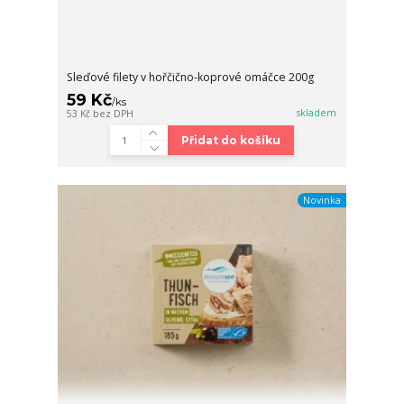
Sleďové filety v hořčično-koprové omáčce 200g
59 Kč
/
ks
skladem
53 Kč
bez DPH
Přidat do košíku
Novinka