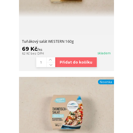
Tuňákový salát WESTERN 160g
69 Kč
/
ks
skladem
62 Kč
bez DPH
Přidat do košíku
Novinka