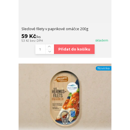
Sleďové filety v paprikové omáčce 200g
59 Kč
/
ks
skladem
53 Kč
bez DPH
Přidat do košíku
Novinka