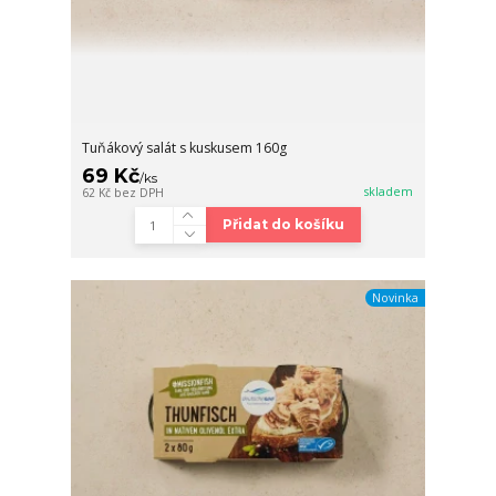
Tuňákový salát s kuskusem 160g
69 Kč
/
ks
skladem
62 Kč
bez DPH
Přidat do košíku
Novinka