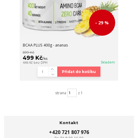
- 29 %
BCAA PLUS 400g - ananas
699 Kč
499 Kč
/
ks
Skladem
446 Kč
bez DPH
Přidat do košíku
strana
z 1
Kontakt
+420 721 807 976
Po-Pá 8:00-16:00