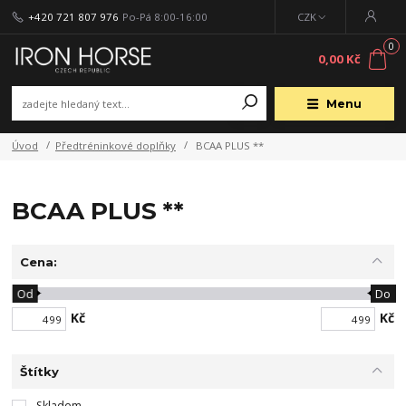
+420 721 807 976
Po-Pá 8:00-16:00
CZK
0
0,00 Kč
Menu
Úvod
Předtréninkové doplňky
BCAA PLUS **
BCAA PLUS **
Cena:
Od
Do
Kč
Kč
Štítky
Skladem