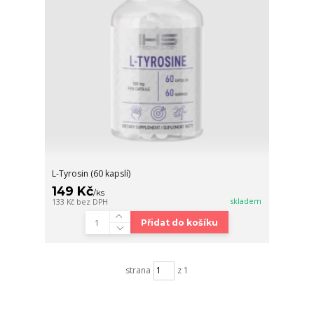
L-Tyrosin (60 kapslí)
149 Kč
/
ks
skladem
133 Kč
bez DPH
Přidat do košíku
strana
z 1