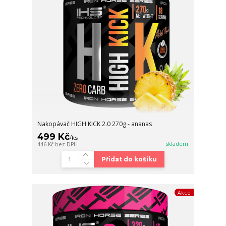
Nakopávač HIGH KICK 2.0 270g - ananas
499 Kč
/
ks
skladem
446 Kč
bez DPH
Přidat do košíku
Akce