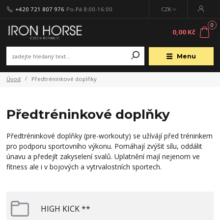
+420 721 807 976
Po-Pá 8:00-16:00
CZK
0
0,00 Kč
Menu
Úvod
Předtréninkové doplňky
Předtréninkové doplňky
Předtréninkové doplňky (pre-workouty) se užívájí před tréninkem
pro podporu sportovního výkonu. Pomáhají zvýšit sílu, oddálit
únavu a předejít zakyselení svalů. Uplatnění mají nejenom ve
fitness ale i v bojových a vytrvalostních sportech.
HIGH KICK **