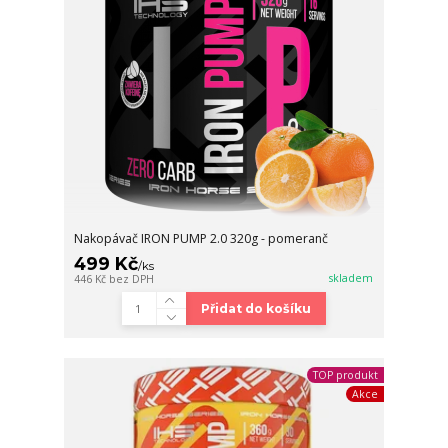
Nakopávač IRON PUMP 2.0 320g - pomeranč
499 Kč
/
ks
skladem
446 Kč
bez DPH
Přidat do košíku
TOP produkt
Akce