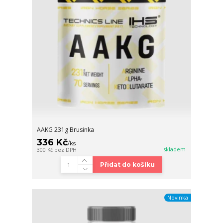
AAKG 231g Brusinka
336 Kč
/
ks
skladem
300 Kč
bez DPH
Přidat do košíku
Novinka