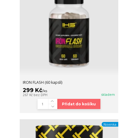
IRON FLASH (60 kapslí)
299 Kč
/
ks
skladem
267 Kč
bez DPH
Přidat do košíku
Novinka