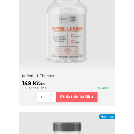
Kofein + L-Theanin
149 Kč
/
ks
skladem
133 Kč
bez DPH
Přidat do košíku
Novinka