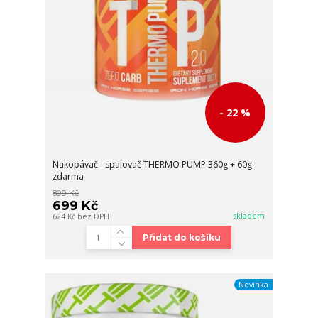
- 22 %
Nakopávač - spalovač THERMO PUMP 360g + 60g
zdarma
899 Kč
699 Kč
skladem
624 Kč
bez DPH
Přidat do košíku
Novinka