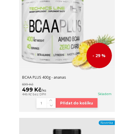
- 29 %
BCAA PLUS 400g - ananas
699 Kč
499 Kč
/
ks
Skladem
446 Kč
bez DPH
Přidat do košíku
Novinka