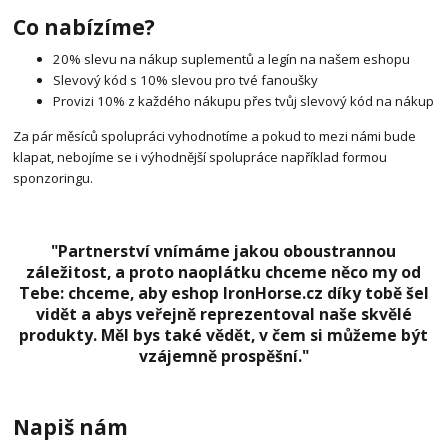
Co nabízíme?
20% slevu na nákup suplementů a legín na našem eshopu
Slevový kód s 10% slevou pro tvé fanoušky
Provizi 10% z každého nákupu přes tvůj slevový kód na nákup
Za pár měsíců spolupráci vyhodnotíme a pokud to mezi námi bude
klapat, nebojíme se i výhodnější spolupráce například formou
sponzoringu.
"Partnerství vnímáme jakou oboustrannou
záležitost, a proto naoplátku chceme něco my od
Tebe: chceme, aby eshop IronHorse.cz díky tobě šel
vidět a abys veřejně reprezentoval naše skvělé
produkty. Měl bys také vědět, v čem si můžeme být
vzájemně prospěšní."
Napiš nám