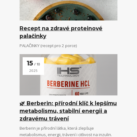
Recept na zdravé proteinové
palačinky
PALAČINKY (recept pro 2 porce)
15
10
2025
🌿 Berberin: přírodní klíč k lepšímu
metabolismu, stabilní energii a
zdravému trávení
Berberin je přírodní látka, která zlepšuje
metabolismus, energii, trávení i citlivost na inzulin.