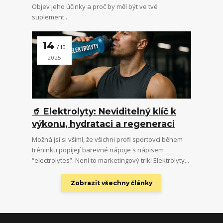
Objev jeho účinky a proč by měl být ve tvé
suplement...
14
10
2025
🥤 Elektrolyty: Neviditelný klíč k
výkonu, hydrataci a regeneraci
Možná jsi si všiml, že všichni profi sportovci během
tréninku popíjejí barevné nápoje s nápisem
“electrolytes”. Není to marketingový trik! Elektrolyty...
Zobrazit všechny články