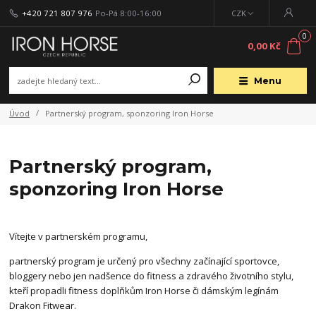
+420 721 807 976
Po-Pá 8:00-16:00
CZK
0
0,00 Kč
Menu
Úvod
Partnerský program, sponzoring Iron Horse
Partnerský program,
sponzoring Iron Horse
Vítejte v partnerském programu,
partnerský program je určený pro všechny začínající sportovce,
bloggery nebo jen nadšence do fitness a zdravého životního stylu,
kteří propadli fitness doplňkům Iron Horse či dámským legínám
Drakon Fitwear.