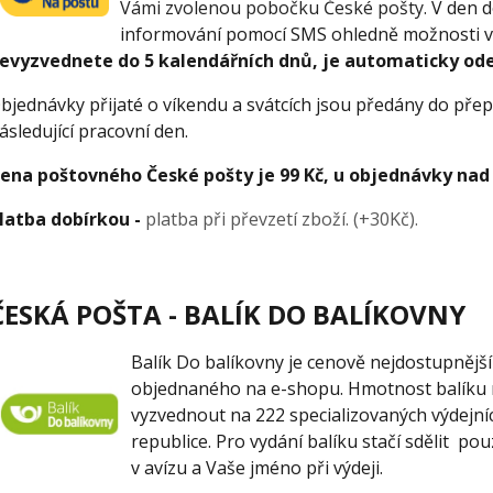
Vámi zvolenou pobočku České pošty.
V den d
informování pomocí SMS ohledně možnosti v
evyzvednete do 5 kalendářních dnů, je automaticky ode
bjednávky přijaté o víkendu a svátcích jsou předány do přep
ásledující pracovní den.
ena poštovného České pošty je 99 Kč, u objednávky nad
latba dobírkou -
platba při převzetí zboží. (+30Kč).
ČESKÁ POŠTA - BALÍK DO BALÍKOVNY
Balík Do balíkovny je cenově nejdostupnějš
objednaného na e-shopu. Hmotnost balíku m
vyzvednout na 222 specializovaných výdejní
republice. Pro vydání balíku stačí sdělit po
v avízu a Vaše jméno při výdeji.