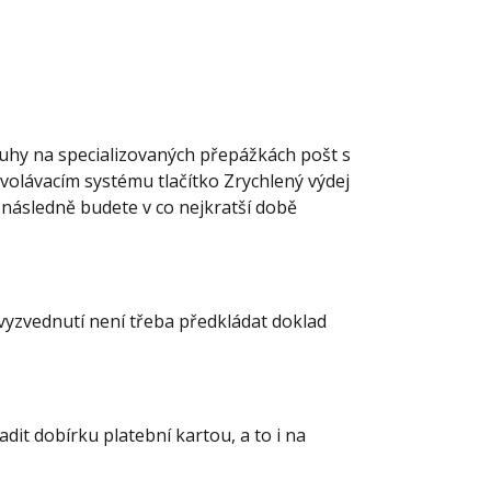
luhy na specializovaných přepážkách pošt s
 vyvolávacím systému tlačítko Zrychlený výdej
 následně budete v co nejkratší době
 vyzvednutí není třeba předkládat doklad
it dobírku platební kartou, a to i na