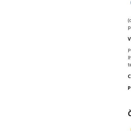
(
p
V
P
l
t
C
P