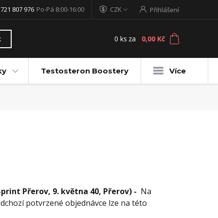
 721 807 976
Po-Pá 8:00-16:00
CZK
Přihlášení
0
ks
za
0,00 Kč
t
ky
Testosteron Boostery
Více
rint Přerov, 9. května 40, Přerov) -
Na
ředchozí potvrzené objednávce lze na této