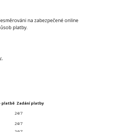
řesměrováni na zabezpečené online
působ platby.
y,
 platbě
Zadání platby
24/7
24/7
24/7