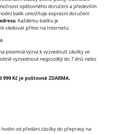
ké možnost opětovného doručení a především
bchodní balík umožňuje expresní doručení
adresu
. Každému balíku je
b sledovat přímo na Internetu.
u.
 písemná výzva k vyzvednutí zásilky ve
sobně vyzvednout nejpozději do 7 dnů nebo
d 999 Kč je poštovné ZDARMA.
4 hodin od předání zásilky do přepravy na