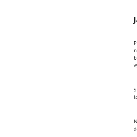
P
n
b
v
S
t
N
d