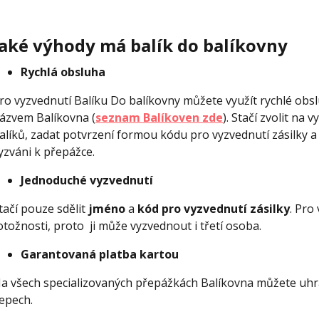
Jaké výhody má balík do balíkovny
Rychlá obsluha
ro vyzvednutí Balíku Do balíkovny můžete využít rychlé obs
ázvem Balíkovna (
seznam Balíkoven zde
). Stačí zvolit na
alíků, zadat potvrzení formou kódu pro vyzvednutí zásilky a
yzváni k přepážce.
Jednoduché vyzvednutí
tačí pouze sdělit
jméno
a
kód pro vyzvednutí zásilky
. Pro
otožnosti, proto ji může vyzvednout i třetí osoba.
Garantovaná platba kartou
a všech specializovaných přepážkách Balíkovna můžete uhrad
epech.