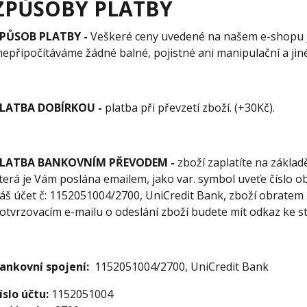
ZPŮSOBY PLATBY
PŮSOB PLATBY -
Veškeré ceny uvedené na našem e-shopu 
nepřipočítáváme žádné balné, pojistné ani manipulační a jin
LATBA DOBÍRKOU -
platba při převzetí zboží. (+30Kč).
LATBA BANKOVNÍM PŘEVODEM -
zboží zaplatíte na zákla
terá je Vám poslána emailem, jako var. symbol uveťe číslo o
áš účet č: 1152051004/2700, UniCredit Bank, zboží obratem
otvrzovacím e-mailu o odeslání zboží budete mít odkaz ke st
ankovní spojení:
1152051004/2700, UniCredit Bank
íslo účtu:
1152051004