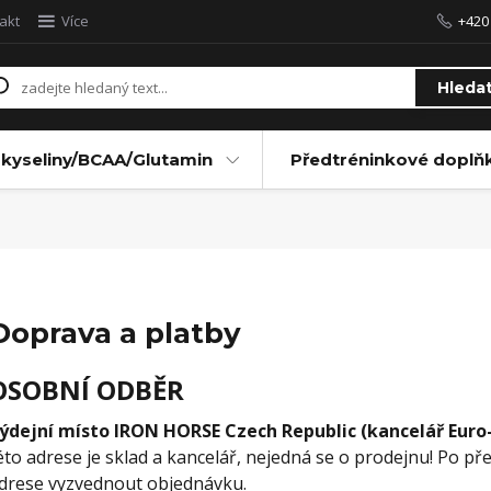
akt
Více
+420
Hleda
kyseliny/BCAA/Glutamin
Předtréninkové doplň
Doprava a platby
OSOBNÍ ODBĚR
ýdejní místo IRON HORSE Czech Republic (kancelář Euro-p
éto adrese je sklad a kancelář, nejedná se o prodejnu! Po p
drese vyzvednout objednávku.