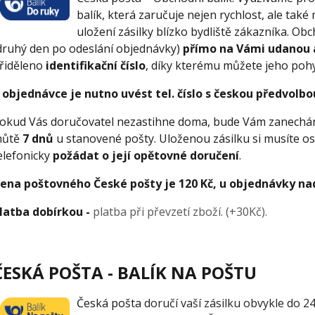
balík, která zaručuje nejen rychlost, ale ta
uložení zásilky blízko bydliště zákazníka. O
druhý den po odeslání objednávky)
přímo na Vámi udanou 
řiděleno
identifikační číslo
, díky kterému můžete jeho pohy
 objednávce je nutno uvést tel. číslo s českou předvolbo
okud Vás doručovatel nezastihne doma, bude Vám zanechána
hůtě
7 dnů
u stanovené pošty. Uloženou zásilku si musíte o
elefonicky
požádat o její opětovné doručení
.
ena poštovného České pošty je 120 Kč, u objednávky na
latba dobírkou -
platba při převzetí zboží. (+30Kč).
ČESKÁ POŠTA - BALÍK NA POŠTU
Česká pošta
doručí vaší zásilku obvykle do 2