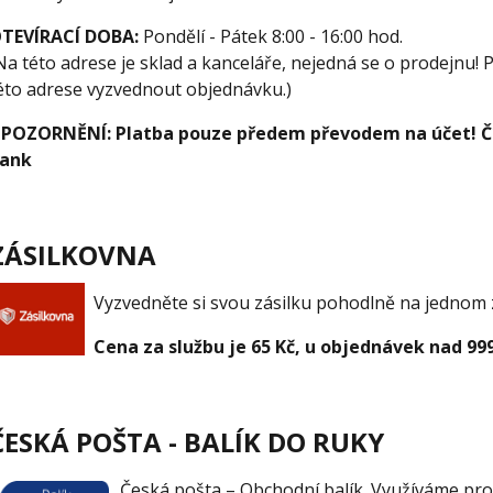
TEVÍRACÍ DOBA:
Pondělí - Pátek 8:00 - 16:00 hod.
Na této adrese je sklad a kanceláře, nejedná se o prodejnu!
éto adrese vyzvednout objednávku.)
POZORNĚNÍ:
Platba pouze předem převodem na účet! Čí
ank
ZÁSILKOVNA
Vyzvedněte si svou zásilku pohodlně na jednom z 
Cena za službu je 65 Kč, u objednávek nad 99
ČESKÁ POŠTA - BALÍK DO RUKY
Česká pošta – Obchodní balík.
Využíváme prof