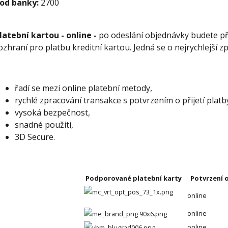
od banky:
2700
latební kartou - online -
po odeslání objednávky budete p
ozhraní pro platbu kreditní kartou. Jedná se o nejrychlejší z
řadí se mezi online platební metody,
rychlé zpracování transakce s potvrzením o přijetí platb
vysoká bezpečnost,
snadné použití,
3D Secure.
Podporované platební karty
Potvrzení o
online
online
online