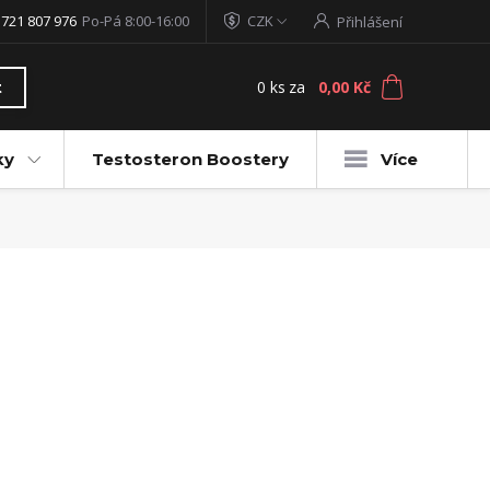
 721 807 976
Po-Pá 8:00-16:00
CZK
Přihlášení
0
ks
za
0,00 Kč
t
ky
Testosteron Boostery
Více