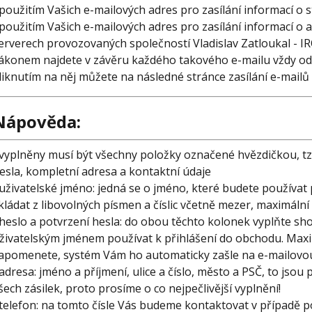
 použitím Vašich e-mailových adres pro zasílání informací o 
 použitím Vašich e-mailových adres pro zasílání informací o 
erverech provozovaných společností Vladislav Zatloukal - 
ákonem najdete v závěru každého takového e-mailu vždy odk
liknutím na něj můžete na následné stránce zasílání e-mailů 
Nápověda:
 vyplněny musí být všechny položky označené hvězdičkou, tzn
esla, kompletní adresa a kontaktní údaje
 uživatelské jméno: jedná se o jméno, které budete používat
kládat z libovolných písmen a číslic včetně mezer, maximální 
 heslo a potvrzení hesla: do obou těchto kolonek vyplňte sh
živatelským jménem používat k přihlášení do obchodu. Maxim
apomenete, systém Vám ho automaticky zašle na e-mailovou a
 adresa: jméno a příjmení, ulice a číslo, město a PSČ, to js
šech zásilek, proto prosíme o co nejpečlivější vyplnění!
 telefon: na tomto čísle Vás budeme kontaktovat v případě po