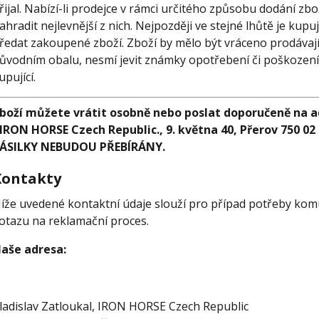
řijal. Nabízí-li prodejce v rámci určitého způsobu dodání zb
ahradit nejlevnější z nich. Nejpozději ve stejné lhůtě je kup
ředat zakoupené zboží. Zboží by mělo být vráceno prodávají
ůvodním obalu, nesmí jevit známky opotřebení či poškození
upující.
boží můžete vrátit osobně nebo poslat doporučeně na ad
 IRON HORSE Czech Republic., 9. května 40, Přerov 750 
ÁSILKY NEBUDOU PŘEBÍRÁNY.
Kontakty
íže uvedené kontaktní údaje slouží pro případ potřeby k
otazu na reklamační proces.
aše adresa:
ladislav Zatloukal, IRON HORSE Czech Republic