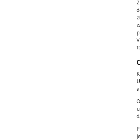
Z
d
z
z
p
V
t
K
U
a
O
u
d
P
j