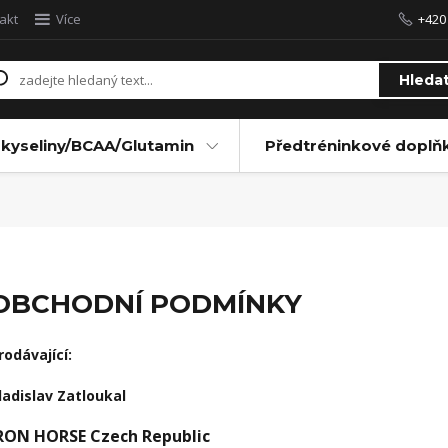
akt
Více
+420
Hleda
kyseliny/BCAA/Glutamin
Předtréninkové doplň
OBCHODNÍ PODMÍNKY
rodávající:
ladislav Zatloukal
RON HORSE Czech Republic