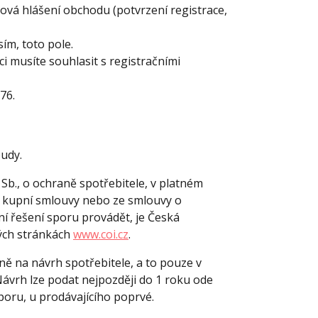
ová hlášení obchodu (potvrzení registrace,
sím, toto pole.
i musíte souhlasit s registračními
976.
udy.
 Sb., o ochraně spotřebitele, v platném
z kupní smlouvy nebo ze smlouvy o
í řešení sporu provádět, je Česká
vých stránkách
www.coi.cz
.
ě na návrh spotřebitele, a to pouze v
Návrh lze podat nejpozději do 1 roku ode
poru, u prodávajícího poprvé.