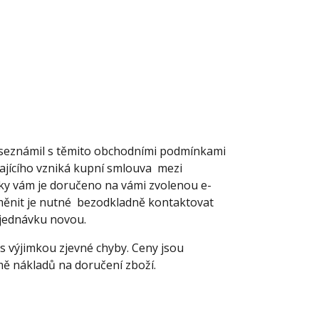
e seznámil s těmito obchodními podmínkami
vajícího vzniká kupní smlouva mezi
vky vám je doručeno na vámi zvolenou e-
měnit je nutné bezodkladně kontaktovat
bjednávku novou.
s výjimkou zjevné chyby. Ceny jsou
mě nákladů na doručení zboží.