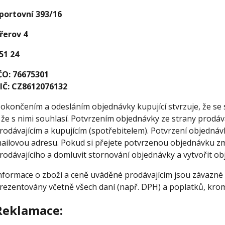
portovní 393/16
řerov 4
51 24
ČO: 76675301
IČ: CZ8612076132
okončením a odesláním objednávky kupující stvrzuje, že s
 že s nimi souhlasí. Potvrzením objednávky ze strany prodá
rodávajícím a kupujícím (spotřebitelem). Potvrzení objedná
ailovou adresu. Pokud si přejete potvrzenou objednávku z
rodávajícího a domluvit stornování objednávky a vytvořit o
nformace o zboží a ceně uváděné prodávajícím jsou závazné 
rezentovány včetně všech daní (např. DPH) a poplatků, kro
Reklamace: