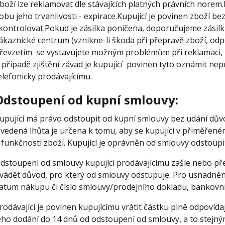
boží lze reklamovat dle stávajících platných právních nore
obu jeho trvanlivosti - expirace.Kupující je povinen zboží 
kontrolovat.Pokud je zásilka poničena, doporučujeme zásil
ákaznické centrum (vznikne-li škoda při přepravě zboží, od
řevzetím se vystavujete možným problémům při reklamaci,
 případě zjištění závad je kupující povinen tyto oznámit n
elefonicky prodávajícímu.
Odstoupení od kupní smlouvy:
upující má právo odstoupit od kupní smlouvy bez udání důvo
vedená lhůta je určena k tomu, aby se kupující v přiměřen
 funkčností zboží. Kupující je oprávněn od smlouvy odstoupit
dstoupení od smlouvy kupující prodávajícímu zašle nebo pře
vádět důvod, pro který od smlouvy odstupuje. Pro usnadně
atum nákupu či číslo smlouvy/prodejního dokladu, bankovní 
rodávající je povinen kupujícímu vrátit částku plně odpovíd
eho dodání do 14 dnů od odstoupení od smlouvy, a to stejn