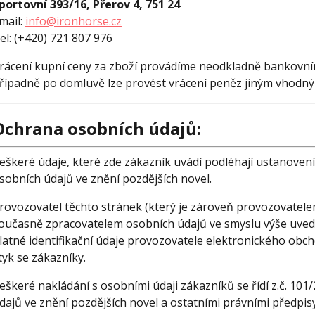
portovní 393/16, Přerov 4, 751 24
mail:
info@ironhorse.cz
el: (+420) 721 807 976
rácení kupní ceny za zboží provádíme neodkladně bankovn
řípadně po domluvě lze provést vrácení peněz jiným vhod
Ochrana osobních údajů:
eškeré údaje, které zde zákazník uvádí podléhají ustanoven
sobních údajů ve znění pozdějších novel.
rovozovatel těchto stránek (který je zároveň provozovatel
oučasně zpracovatelem osobních údajů ve smyslu výše uved
latné identifikační údaje provozovatele elektronického ob
tyk se zákazníky.
eškeré nakládání s osobními údaji zákazníků se řídí z.č. 1
dajů ve znění pozdějších novel a ostatními právními předpis