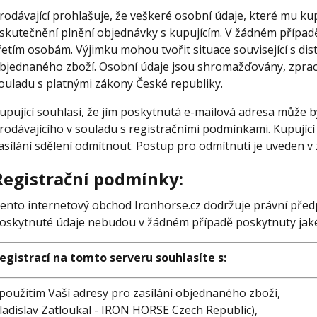
rodávající prohlašuje, že veškeré osobní údaje, které mu ku
skutečnění plnění objednávky s kupujícím. V žádném přípa
řetím osobám. Výjimku mohou tvořit situace související s dis
bjednaného zboží. Osobní údaje jsou shromažďovány, zprac
ouladu s platnými zákony České republiky.
upující souhlasí, že jím poskytnutá e-mailová adresa může b
rodávajícího v souladu s registračními podmínkami. Kupující
asílání sdělení odmítnout. Postup pro odmítnutí je uveden 
Registrační podmínky:
ento internetový obchod Ironhorse.cz dodržuje právní před
oskytnuté údaje nebudou v žádném případě poskytnuty jakék
egistrací na tomto serveru souhlasíte s:
 použitím Vaší adresy pro zasílání objednaného zboží,
ladislav Zatloukal - IRON HORSE Czech Republic),