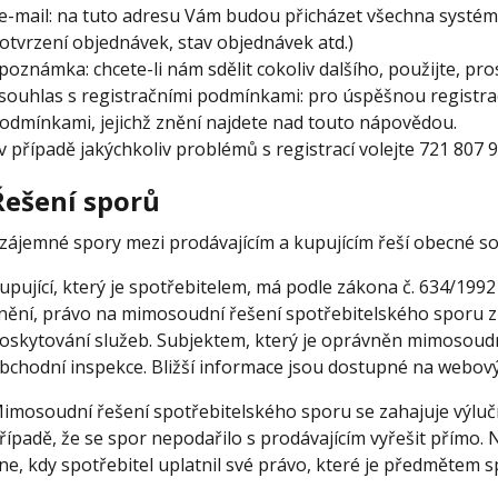
 e-mail: na tuto adresu Vám budou přicházet všechna systém
otvrzení objednávek, stav objednávek atd.)
 poznámka: chcete-li nám sdělit cokoliv dalšího, použijte, pro
 souhlas s registračními podmínkami: pro úspěšnou registrac
odmínkami, jejichž znění najdete nad touto nápovědou.
 v případě jakýchkoliv problémů s registrací volejte 721 807 
Řešení sporů
zájemné spory mezi prodávajícím a kupujícím řeší obecné so
upující, který je spotřebitelem, má podle zákona č. 634/1992
nění, právo na mimosoudní řešení spotřebitelského sporu 
oskytování služeb. Subjektem, který je oprávněn mimosoudn
bchodní inspekce. Bližší informace jsou dostupné na webo
imosoudní řešení spotřebitelského sporu se zahajuje výlučn
řípadě, že se spor nepodařilo s prodávajícím vyřešit přímo. 
ne, kdy spotřebitel uplatnil své právo, které je předmětem s