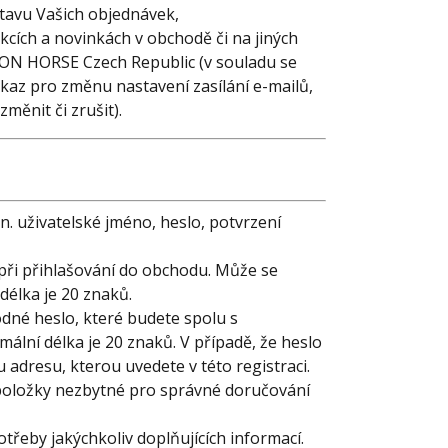
stavu Vašich objednávek,
akcích a novinkách v obchodě či na jiných
IRON HORSE Czech Republic (v souladu se
az pro změnu nastavení zasílání e-mailů,
změnit či zrušit).
. uživatelské jméno, heslo, potvrzení
 při přihlašování do obchodu. Může se
délka je 20 znaků.
odné heslo, které budete spolu s
ální délka je 20 znaků. V případě, že heslo
dresu, kterou uvedete v této registraci.
ou položky nezbytné pro správné doručování
třeby jakýchkoliv doplňujících informací.