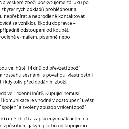
m.Na veškeré zboží poskytujeme záruku po
bez zbytečných odkladů prohlédnout a
ku nepřebírat a neprodleně kontaktovat
povídá za vzniklou škodu dopravce –
 případně odstoupení od koupě).
eprodleně e-mailem, písemně nebo
du ve lhůtě 14 dnů od převzetí zboží.
ém rozsahu seznámil s povahou, vlastnostmi
 i kdykoliv před dodáním zboží.
dá ve 14denní lhůtě. Kupující nemusí
ní komunikace je vhodné v odstoupení uvést
spojení a zvolený způsob vrácení zboží.
ající ceně zboží a zaplaceným nákladům na
ým způsobem, jakým platbu od kupujícího