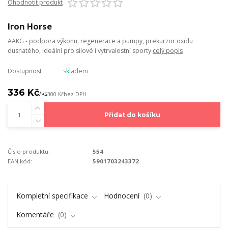
Ohodnotit produkt
Iron Horse
AAKG - podpora výkonu, regenerace a pumpy, prekurzor oxidu
dusnatého, ideální pro silové i vytrvalostní sporty
celý popis
Dostupnost
skladem
336 Kč
/
ks
300 Kč
bez DPH
Přidat do košíku
Číslo produktu:
554
EAN kód:
5901703243372
Kompletní specifikace
Hodnocení
0
Komentáře
0