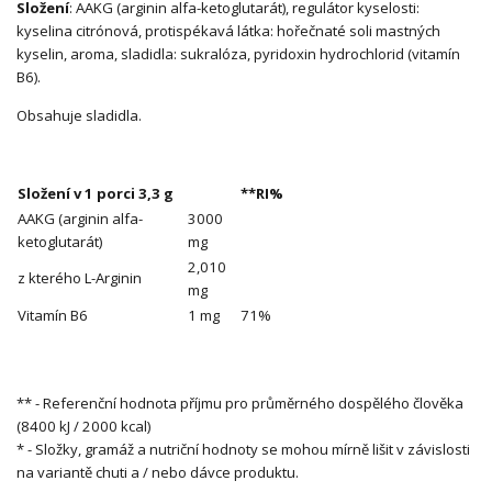
Složení
: AAKG (arginin alfa-ketoglutarát), regulátor kyselosti:
kyselina citrónová, protispékavá látka: hořečnaté soli mastných
kyselin, aroma, sladidla: sukralóza, pyridoxin hydrochlorid (vitamín
B6).
Obsahuje sladidla.
Složení v 1 porci 3,3 g
**RI%
AAKG (arginin alfa-
3000
ketoglutarát)
mg
2,010
z kterého L-Arginin
mg
Vitamín B6
1 mg
71%
** - Referenční hodnota příjmu pro průměrného dospělého člověka
(8400 kJ / 2000 kcal)
* - Složky, gramáž a nutriční hodnoty se mohou mírně lišit v závislosti
na variantě chuti a / nebo dávce produktu.