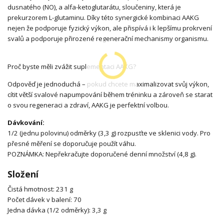
dusnatého (NO), a alfa-ketoglutarátu, sloučeniny, která je
prekurzorem L-glutaminu. Díky této synergické kombinaci AAKG
nejen že podporuje fyzický výkon, ale přispívá i k lepšímu prokrvení
svalů a podporuje přirozené regenerační mechanismy organismu.
Proč byste měli zvážit suplementaci AAKG?
Odpověď je jednoduchá – pokud chcete maximalizovat svůj výkon,
cítit větší svalové napumpování během tréninku a zároveň se starat
o svou regeneraci a zdraví, AAKG je perfektní volbou.
Dávkování:
1/2 (jednu polovinu) odměrky (3,3 g) rozpusťte ve sklenici vody. Pro
přesné měření se doporučuje použít váhu.
POZNÁMKA: Nepřekračujte doporučené denní množství (4,8 g).
Složení
Čistá hmotnost: 231 g
Počet dávek v balení: 70
Jedna dávka (1/2 odměrky): 3,3 g