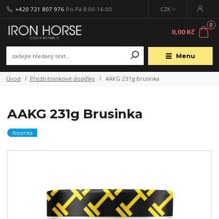
+420 721 807 976
Po-Pá 8:00-16:00
CZK
0
0,00 Kč
Menu
Úvod
Předtréninkové doplňky
AAKG 231g Brusinka
AAKG 231g Brusinka
Novinka