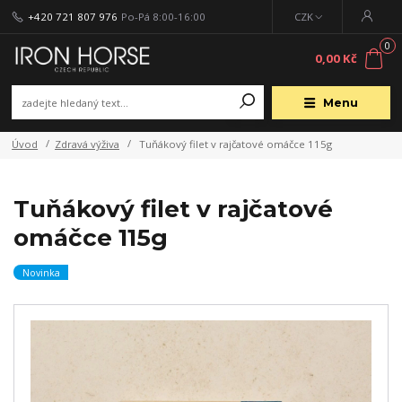
+420 721 807 976
Po-Pá 8:00-16:00
CZK
0
0,00 Kč
Menu
Úvod
Zdravá výživa
Tuňákový filet v rajčatové omáčce 115g
Tuňákový filet v rajčatové
omáčce 115g
Novinka