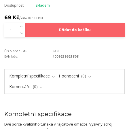
Dostupnost
skladem
69 Kč
/
ks
62 Kč
bez DPH
Přidat do košíku
Číslo produktu:
630
EAN kód:
4009239621808
Kompletní specifikace
Hodnocení
0
Komentáře
0
Kompletní specifikace
Dvě porce kvalitního tuňáka v rajčatové omáčce. Výživný zdroj