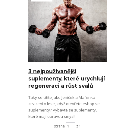
3 nejpoužívanější
suplementy, které urychlují
regeneraci a růst svalů
Taky se cítíte jako Jeníček a Mařenka
ztracení v lese, když otevřete eshop se
suplementy? Vybavte se suplementy,
které mají opravdu smysl!
strana
z 1