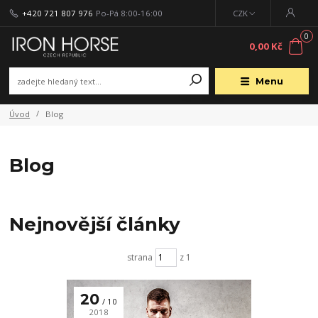
+420 721 807 976
Po-Pá 8:00-16:00
CZK
0
0,00 Kč
Menu
Úvod
Blog
Blog
Nejnovější články
strana
z 1
20
10
2018