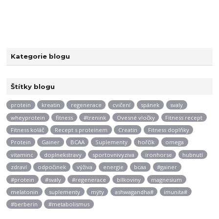
Kategorie blogu
Štítky blogu
protein
kreatin
regenerace
cvičení
spánek
svaly
wheyprotein
fitness
#trenink
Ovesné vločky
Fitness recept
Fitness koláč
Recept s proteinem
Creatin
Fitness doplňky
Protein
Gainer
BCAA
Suplementy
hořčík
omega
vitaminc
doplnekstravy
sportovnivyziva
ironhorse
hubnutí
zdraví
odpočinek
výživa
energie
bcaa
#gainer
#protein
#svaly
#regenerace
bílkoviny
magnesium
melatonin
suplementy
mýty
ashwagandha#
imunita#
#berberin
#metabolismus