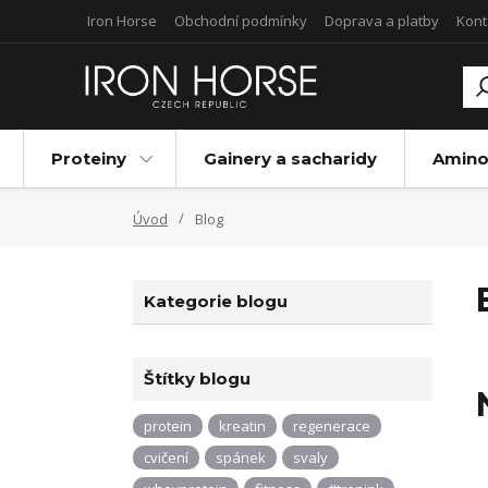
Iron Horse
Obchodní podmínky
Doprava a platby
Kont
Proteiny
Gainery a sacharidy
Amino
Úvod
Blog
Kategorie blogu
Štítky blogu
protein
kreatin
regenerace
cvičení
spánek
svaly