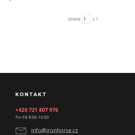
strana
z 1
KONTAKT
+420 721 807 976
Po-Pá 8:00-16:00
info@ironhorse.cz