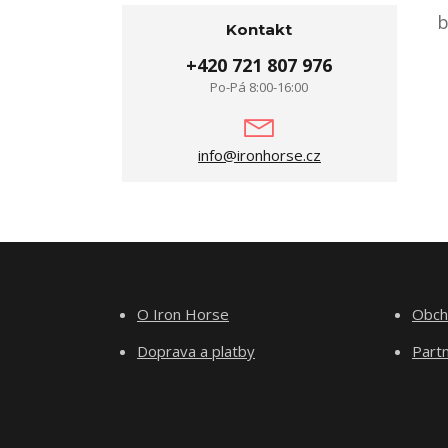
b
Kontakt
+420 721 807 976
Po-Pá 8:00-16:00
info@ironhorse.cz
O Iron Horse
Obch
Doprava a platby
Part