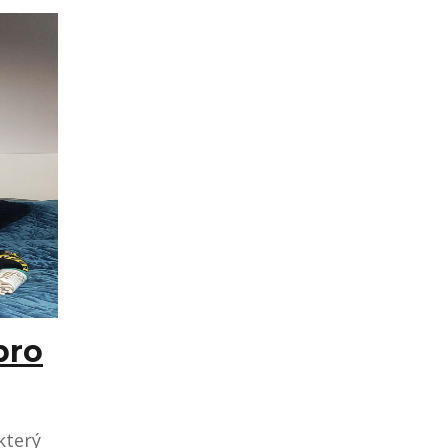
pro
který