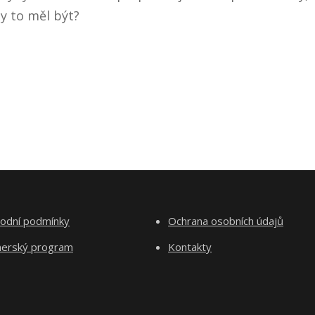
y to měl být?
odní podmínky
Ochrana osobních údajů
nerský program
Kontakty