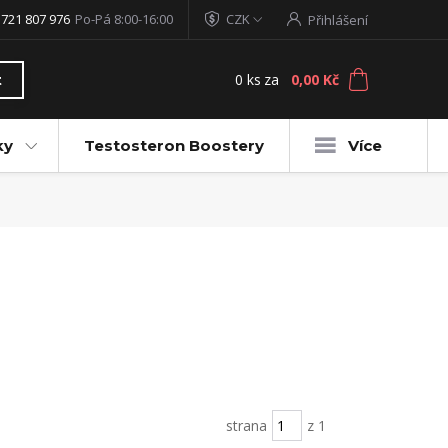
 721 807 976
Po-Pá 8:00-16:00
CZK
Přihlášení
0
ks
za
0,00 Kč
t
ky
Testosteron Boostery
Více
strana
z 1