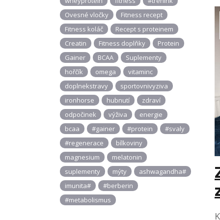
wheyprotein
fitness
#trenink
Ovesné vločky
Fitness recept
Fitness koláč
Recept s proteinem
Creatin
Fitness doplňky
Protein
Gainer
BCAA
Suplementy
hořčík
omega
vitaminc
doplnekstravy
sportovnivyziva
ironhorse
hubnutí
zdraví
odpočinek
výživa
energie
bcaa
#gainer
#protein
#svaly
#regenerace
bílkoviny
magnesium
melatonin
suplementy
mýty
ashwagandha#
imunita#
#berberin
#metabolismus
K