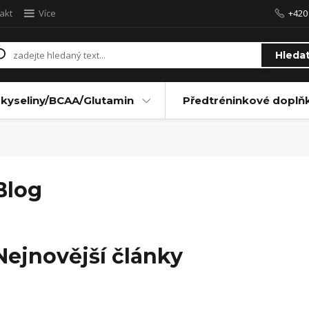
akt
Více
+420
Hleda
kyseliny/BCAA/Glutamin
Předtréninkové doplň
Blog
Nejnovější články