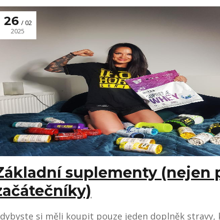
26
02
2025
Základní suplementy (nejen 
začátečníky)
dybyste si měli koupit pouze jeden doplněk stravy, 