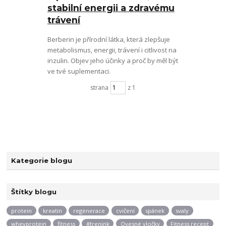
stabilní energii a zdravému
trávení
Berberin je přírodní látka, která zlepšuje
metabolismus, energii, trávení i citlivost na
inzulin. Objev jeho účinky a proč by měl být
ve tvé suplementaci.
strana
z 1
Kategorie blogu
Štítky blogu
protein
kreatin
regenerace
cvičení
spánek
svaly
wheyprotein
fitness
#trenink
Ovesné vločky
Fitness recept