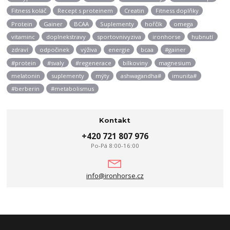
Fitness koláč
Recept s proteinem
Creatin
Fitness doplňky
Protein
Gainer
BCAA
Suplementy
hořčík
omega
vitaminc
doplnekstravy
sportovnivyziva
ironhorse
hubnutí
zdraví
odpočinek
výživa
energie
bcaa
#gainer
#protein
#svaly
#regenerace
bílkoviny
magnesium
melatonin
suplementy
mýty
ashwagandha#
imunita#
#berberin
#metabolismus
Kontakt
+420 721 807 976
Po-Pá 8:00-16:00
info@ironhorse.cz