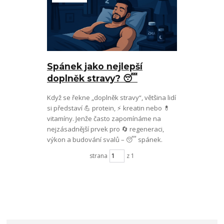
Spánek jako nejlepší
doplněk stravy? 😴
Když se řekne „doplněk stravy“, většina lidí
si představí 💪 protein, ⚡ kreatin nebo 💊
vitamíny. Jenže často zapomínáme na
nejzásadnější prvek pro 🔄 regeneraci,
výkon a budování svalů – 😴 spánek.
strana
z 1