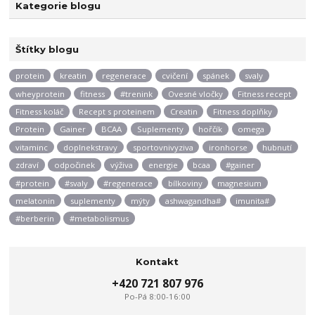
Kategorie blogu
Štítky blogu
protein
kreatin
regenerace
cvičení
spánek
svaly
wheyprotein
fitness
#trenink
Ovesné vločky
Fitness recept
Fitness koláč
Recept s proteinem
Creatin
Fitness doplňky
Protein
Gainer
BCAA
Suplementy
hořčík
omega
vitaminc
doplnekstravy
sportovnivyziva
ironhorse
hubnutí
zdraví
odpočinek
výživa
energie
bcaa
#gainer
#protein
#svaly
#regenerace
bílkoviny
magnesium
melatonin
suplementy
mýty
ashwagandha#
imunita#
#berberin
#metabolismus
Kontakt
+420 721 807 976
Po-Pá 8:00-16:00