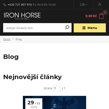
+420 721 807 976
Po-Pá 8:00-16:00
CZK
0
0,00 Kč
Menu
Úvod
Blog
Blog
Nejnovější články
strana
z 1
29
03
2025