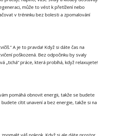
generaci, může to vést k přetížení nebo
ačovat v tréninku bez bolesti a zpomalování
vičíš.“ A je to pravda! Když si dáte čas na
 cvičení poškozená. Bez odpočinku by svaly
á „tichá“ práce, která probíhá, když relaxujete!
 vám pomáhá obnovit energii, takže se budete
e budete cítit unavení a bez energie, takže si na
 zpomalit váš pokrok. Když si ale dáte prostor