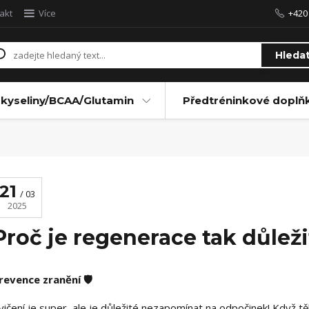
akt
Více
+420
Hleda
kyseliny/BCAA/Glutamin
Předtréninkové doplň
21
03
2025
Proč je regenerace tak důleži
revence zranění 🛡️
vičení je super, ale je důležité nezapomínat na odpočinek! Když tě