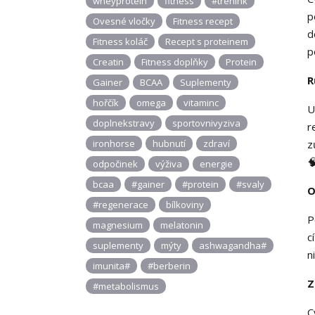
wheyprotein
fitness
#trenink
p
Ovesné vločky
Fitness recept
d
Fitness koláč
Recept s proteinem
p
Creatin
Fitness doplňky
Protein
R
Gainer
BCAA
Suplementy
hořčík
omega
vitaminc
U
doplnekstravy
sportovnivyziva
r
ironhorse
hubnutí
zdraví
z

odpočinek
výživa
energie
bcaa
#gainer
#protein
#svaly
O
#regenerace
bílkoviny
P
magnesium
melatonin
c
suplementy
mýty
ashwagandha#
n
imunita#
#berberin
Z
#metabolismus
C