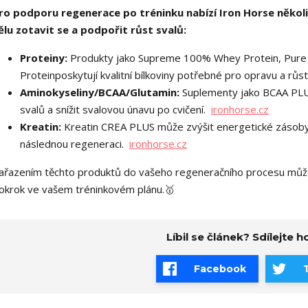
ro podporu regenerace po tréninku nabízí Iron Horse něko
ělu zotavit se a podpořit růst svalů:
Proteiny:
Produkty jako Supreme 100% Whey Protein, Pur
Proteinposkytují kvalitní bílkoviny potřebné pro opravu a rů
Aminokyseliny/BCAA/Glutamin:
Suplementy jako BCAA PLU
svalů a snížit svalovou únavu po cvičení.
ironhorse.cz
Kreatin:
Kreatin CREA PLUS může zvýšit energetické zásoby 
následnou regeneraci.
ironhorse.cz
ařazením těchto produktů do vašeho regeneračního procesu můžet
okrok ve vašem tréninkovém plánu.🥇
Líbil se článek? Sdílejte ho
Facebook