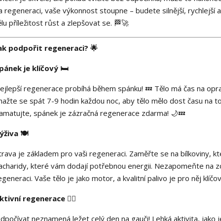
a regeneraci, vaše výkonnost stoupne – budete silnější, rychlejš
ělu příležitost růst a zlepšovat se. 🏁🚀
ak podpořit regeneraci? 🌟
pánek je klíčový 🛏️
ejlepší regenerace probíhá během spánku! 💤 Tělo má čas na opra
nažte se spát 7-9 hodin každou noc, aby tělo mělo dost času na to,
amatujte, spánek je zázračná regenerace zdarma! 🌙💤
ýživa 🍽️
trava je základem pro vaši regeneraci. Zaměřte se na bílkoviny, k
acharidy, které vám dodají potřebnou energii. Nezapomeňte na zd
egeneraci. Vaše tělo je jako motor, a kvalitní palivo je pro něj klíčo
ktivní regenerace 🧘‍♀️
dpočívat neznamená ležet celý den na gauči! Lehká aktivita, jako 