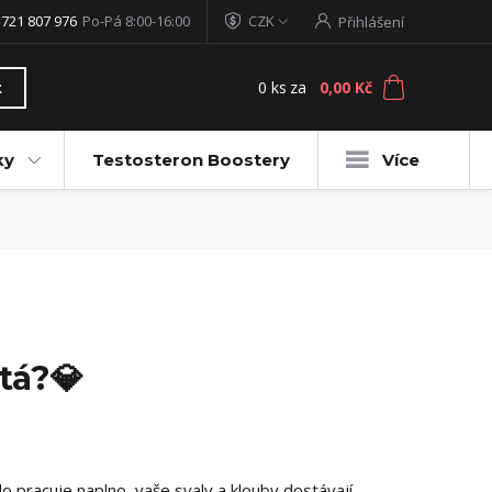
 721 807 976
Po-Pá 8:00-16:00
CZK
Přihlášení
0
ks
za
0,00 Kč
t
ky
Testosteron Boostery
Více
tá?💎
lo pracuje naplno, vaše svaly a klouby dostávají