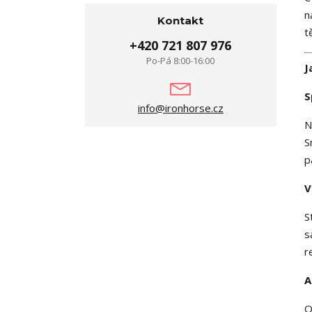
n
Kontakt
t
+420 721 807 976
Po-Pá 8:00-16:00
J
S
info@ironhorse.cz
N
S
p
V
S
s
r
A
O