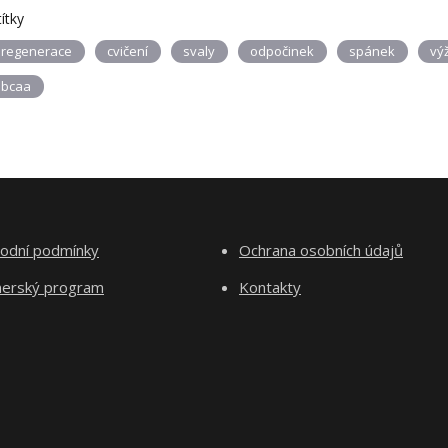
títky
regenerace
cvičení
svaly
odpočinek
spánek
vý
bcaa
odní podmínky
Ochrana osobních údajů
nerský program
Kontakty