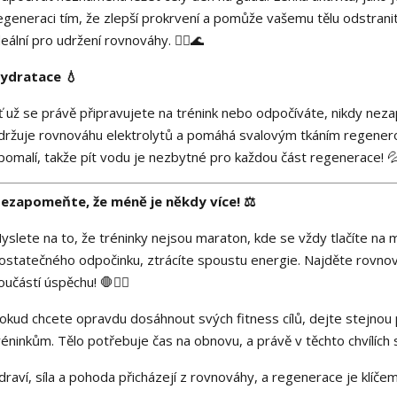
egeneraci tím, že zlepší prokrvení a pomůže vašemu tělu odstrani
deální pro udržení rovnováhy. 🚶‍♂️🌊
ydratace 💧
ť už se právě připravujete na trénink nebo odpočíváte, nikdy ne
držuje rovnováhu elektrolytů a pomáhá svalovým tkáním regenero
pomalí, takže pít vodu je nezbytné pro každou část regenerace! 
ezapomeňte, že méně je někdy více! ⚖️
yslete na to, že tréninky nejsou maraton, kde se vždy tlačíte na
ostatečného odpočinku, ztrácíte spoustu energie. Najděte rovnov
oučástí úspěchu! 🛑🏋️‍♀️
okud chcete opravdu dosáhnout svých fitness cílů, dejte stejnou
réninkům. Tělo potřebuje čas na obnovu, a právě v těchto chvílích se 
draví, síla a pohoda přicházejí z rovnováhy, a regenerace je klíčem