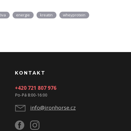
živa
energie
kreatin
wheyprotein
KONTAKT
+420 721 807 976
Po-Pá 8:00-16:00
info@ironhorse.cz