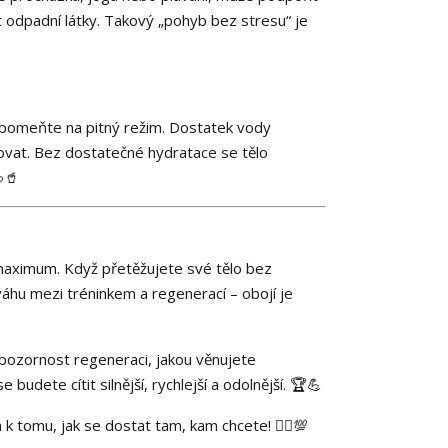
t odpadní látky. Takový „pohyb bez stresu“ je
zapomeňte na pitný režim. Dostatek vody
vat. Bez dostatečné hydratace se tělo
🥤
 maximum. Když přetěžujete své tělo bez
áhu mezi tréninkem a regenerací – obojí je
 pozornost regeneraci, jakou věnujete
budete cítit silnější, rychlejší a odolnější. 🏆💪
 k tomu, jak se dostat tam, kam chcete! 🧘‍♀️💯