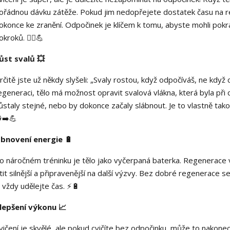
ořádnou dávku zátěže. Pokud jim nedopřejete dostatek času na re
okonce ke zranění. Odpočinek je klíčem k tomu, abyste mohli pokr
okroků. 🏃‍♀️💪
ůst svalů 💥
rčitě jste už někdy slyšeli: „Svaly rostou, když odpočíváš, ne když c
egeneraci, tělo má možnost opravit svalová vlákna, která byla při
ůstaly stejné, nebo by dokonce začaly slábnout. Je to vlastně takov
➡️💪
bnovení energie 🔋
o náročném tréninku je tělo jako vyčerpaná baterka. Regenerace
ítit silnější a připravenější na další výzvy. Bez dobré regenerace s
i vždy udělejte čas. ⚡🔋
lepšení výkonu 📈
vičení je skvělé, ale pokud cvičíte bez odpočinku, může to nakonec