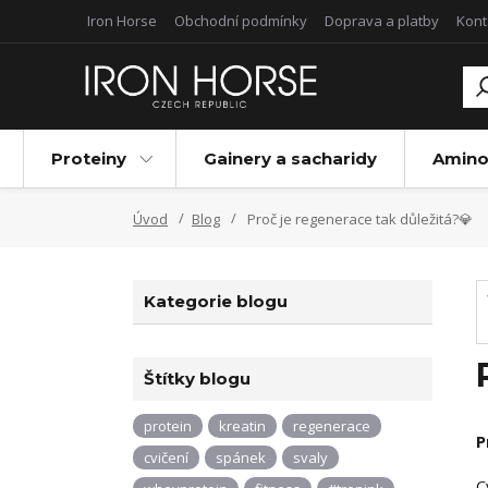
Iron Horse
Obchodní podmínky
Doprava a platby
Kont
Proteiny
Gainery a sacharidy
Amino
Úvod
Blog
Proč je regenerace tak důležitá?💎
Kategorie blogu
Štítky blogu
protein
kreatin
regenerace
P
cvičení
spánek
svaly
C