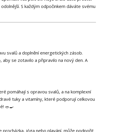
í a odolnější. S každým odpočinkem dáváte svému
vu svalů a doplnění energetických zásob.
 aby se zotavilo a připravilo na nový den. A
teré pomáhají s opravou svalů, a na komplexní
ravé tuky a vitamíny, které podporují celkovou
vé! 🥗🍳
je procházka, jóga nebo plavání, může podpořit