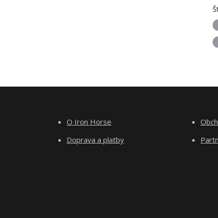
Š
O Iron Horse
Obch
Doprava a platby
Part