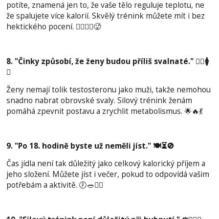
potíte, znamená jen to, že vaše tělo reguluje teplotu, ne
že spalujete více kalorií. Skvělý trénink můžete mít i bez
hektického pocení. 🚴‍♂️🧘‍♀️🥵
8. "Činky způsobí, že ženy budou příliš svalnaté." 🏋️‍♀️🚺
💪
Ženy nemají tolik testosteronu jako muži, takže nemohou
snadno nabrat obrovské svaly. Silový trénink ženám
pomáhá zpevnit postavu a zrychlit metabolismus. 🌟🔥💃
9. "Po 18. hodině byste už neměli jíst." 🍽️⏳🚫
Čas jídla není tak důležitý jako celkový kalorický příjem a
jeho složení. Můžete jíst i večer, pokud to odpovídá vašim
potřebám a aktivitě. 🕖🥗🏋️‍♂️