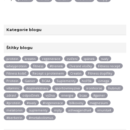
Kategorie blogu
Štítky blogu
protein
kreatin
regenerace
cvičení
spánek
svaly
wheyprotein
fitness
#trenink
Ovesné vločky
Fitness recept
Fitness koláč
Recept s proteinem
Creatin
Fitness doplňky
Protein
Gainer
BCAA
Suplementy
hořčík
omega
vitaminc
doplnekstravy
sportovnivyziva
ironhorse
hubnutí
zdraví
odpočinek
výživa
energie
bcaa
#gainer
#protein
#svaly
#regenerace
bílkoviny
magnesium
melatonin
suplementy
mýty
ashwagandha#
imunita#
#berberin
#metabolismus