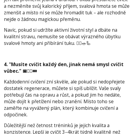
a nezměníte svůj kalorický příjem, svalová hmota se může
zmenšit a místo ní se může hromadit tuk – ale rozhodně
nejde o žádnou magickou přeměnu.
Navíc, pokud si udržíte aktivní životní styl a dbáte na
kvalitní stravu, nemusíte se obávat výrazného úbytku
svalové hmoty ani přibírání tuku. 🏃‍♀️🥗🦾
4. "Musíte cvičit každý den, jinak nemá smysl cvičit
vůbec." 📅🚴‍♂️💤
Každodenní cvičení zní skvěle, ale pokud si nedopřejete
dostatek regenerace, můžete si spíš ublížit. Vaše svaly
potřebují čas na opravu a růst, a pokud jim ho nedáte,
může dojít k přetížení nebo zranění. Místo toho se
zaměřte na vyvážený plán, který kombinuje cvičení a
odpočinek.
Důležitější než četnost tréninků je jejich kvalita a
konzistence. Lepší je cvičit 3–4krát týdně kvalitně než