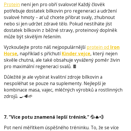
Protein
není jen pro obří svalovce! Každý člověk
potřebuje dostatek bílkovin pro regeneraci a udržení
svalové hmoty – ať už chcete přibrat svaly, zhubnout
nebo si jen udržet zdravé tělo. Pokud nestíháte jíst
dostatek bílkovin z běžné stravy, proteinový doplněk
může být skvělým řešením.
Vyzkoušejte proto náš nejpopulárnější
protein od
Iron
Horse
, například s příchutí
Kinder vejce
, který nejen
skvěle chutná, ale také obsahuje vyvážený poměr živin
pro maximální regeneraci svalů. 🍫
Důležité je ale vybírat kvalitní zdroje bílkovin a
nespoléhat se pouze na suplementy. Nejlepší je
kombinace masa, vajec, mléčných výrobků a rostlinných
zdrojů. 🍳🥩🌱
7. "Více potu znamená lepší trénink." 💦🔥💨
Pot není měřítkem úspěšného tréninku. To, že se více