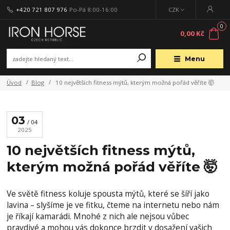
+420 721 807 976
Po-Pá 8:00-16:00
CZK
0
0,00 Kč
Menu
Úvod
Blog
10 největších fitness mýtů, kterým možná pořád věříte 🤯
03
04
2025
10 největších fitness mýtů,
kterým možná pořád věříte 🤯
Ve světě fitness koluje spousta mýtů, které se šíří jako
lavina – slyšíme je ve fitku, čteme na internetu nebo nám
je říkají kamarádi. Mnohé z nich ale nejsou vůbec
pravdivé a mohou vás dokonce brzdit v dosažení vašich