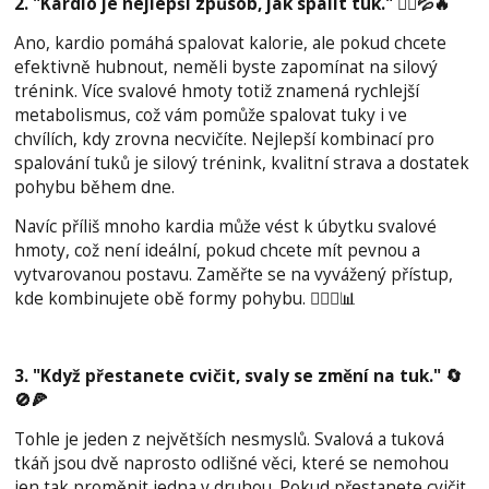
2. "Kardio je nejlepší způsob, jak spálit tuk." 🏃‍♂️💦🔥
Ano, kardio pomáhá spalovat kalorie, ale pokud chcete
efektivně hubnout, neměli byste zapomínat na silový
trénink. Více svalové hmoty totiž znamená rychlejší
metabolismus, což vám pomůže spalovat tuky i ve
chvílích, kdy zrovna necvičíte. Nejlepší kombinací pro
spalování tuků je silový trénink, kvalitní strava a dostatek
pohybu během dne.
Navíc příliš mnoho kardia může vést k úbytku svalové
hmoty, což není ideální, pokud chcete mít pevnou a
vytvarovanou postavu. Zaměřte se na vyvážený přístup,
kde kombinujete obě formy pohybu. 🏋️‍♀️🍎📊
3. "Když přestanete cvičit, svaly se změní na tuk." 🔄
🚫🍕
Tohle je jeden z největších nesmyslů. Svalová a tuková
tkáň jsou dvě naprosto odlišné věci, které se nemohou
jen tak proměnit jedna v druhou. Pokud přestanete cvičit