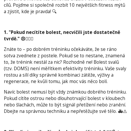
cílů. Pojďme si společně rozbít 10 největších fitness mýtů
a zjistit, kde je pravda! 🔍
1. "Pokud necítíte bolest, necvičili jste dostatečně
tvrdě." 😣🏋️‍♂️💡
Znáte to – po dobrém tréninku očekáváte, že se ráno
sotva zvednete z postele. Pokud se to nestane, znamená
to, že trénink nestál za nic? Rozhodně ne! Bolest svalů
(tzv. DOMS) není měřítkem efektivity tréninku. Vaše svaly
rostou a sílí díky správné kombinaci zátěže, výživy a
regenerace, ne kvůli tomu, jak moc vás něco bolí.
Navíc bolest nemusí být vždy známkou dobrého tréninku.
Pokud cítíte ostrou nebo dlouhotrvající bolest v kloubech
nebo šlachách, může to být signál přetížení nebo zranění.
Dbejte na správnou techniku a nepřetěžujte své tělo. 🚑⚠️