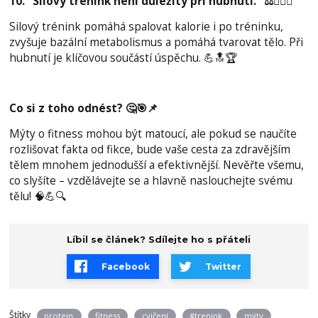
10. "Silový trénink není důležitý při hubnutí." ⚖️🏋️‍♂️🔥
Silový trénink pomáhá spalovat kalorie i po tréninku,
zvyšuje bazální metabolismus a pomáhá tvarovat tělo. Při
hubnutí je klíčovou součástí úspěchu. 💪🔝🏆
Co si z toho odnést? 🤔🎯📌
Mýty o fitness mohou být matoucí, ale pokud se naučíte
rozlišovat fakta od fikce, bude vaše cesta za zdravějším
tělem mnohem jednodušší a efektivnější. Nevěřte všemu,
co slyšíte – vzdělávejte se a hlavně naslouchejte svému
tělu! 🧠💪🔍
Líbil se článek? Sdílejte ho s přáteli
Facebook
Twitter
Štítky
protein
fitness
cvičení
#trenink
mýty