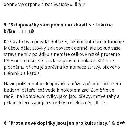
denně vyčerpaně a bez výsledků. ⏳🎯✅
5. "Sklapovačky vám pomohou zbavit se tuku na
břiše." 🤦‍♂️🧘‍♀️🚫
Kéž by to byla pravda! Bohužel, lokální hubnutí nefunguje.
Můžete dělat stovky sklapovaček denně, ale pokud vaše
strava není v pořádku a nemáte celkově nízké procento
tělesného tuku, six-pack se prostě neukáže. Klíčem k
plochému břichu je správná kombinace stravy, silového
tréninku a kardia.
Navíc příliš mnoho sklapovaček může způsobit přetížení
bederní páteře, což vede k bolestem zad. Zaměřte se
raději na komplexní cviky, jako jsou dřepy, mrtvé tahy a
prkno, které zapojují střed těla efektivněji. 🏋️‍♂️🥦📉
6. "Proteinové doplňky jsou jen pro kulturisty." 💪🥤📢