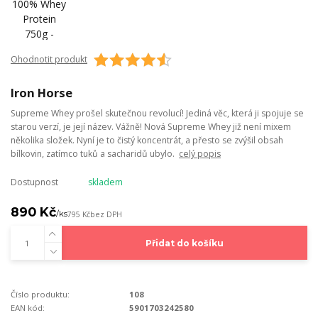
Ohodnotit produkt
Iron Horse
Supreme Whey prošel skutečnou revolucí! Jediná věc, která ji spojuje se
starou verzí, je její název. Vážně! Nová Supreme Whey již není mixem
několika složek. Nyní je to čistý koncentrát, a přesto se zvýšil obsah
bílkovin, zatímco tuků a sacharidů ubylo.
celý popis
Dostupnost
skladem
890 Kč
/
ks
795 Kč
bez DPH
Přidat do košíku
Číslo produktu:
108
EAN kód:
5901703242580