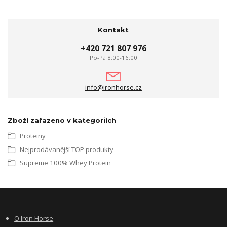
Kontakt
+420 721 807 976
Po-Pá 8:00-16:00
info@ironhorse.cz
Zboží zařazeno v kategoriích
Proteiny
Nejprodávanější TOP produkty
Supreme 100% Whey Protein
O Iron Horse