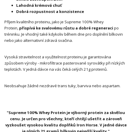
Lahodná krémová chuť
Dobrá rozpustnost a konzistence
Příjem kvalitního proteinu, jako je Supreme 100% Whey
Protein,
přispívá ke svalovému růstu a dobré regeneraci
po
tréninku. Je vhodný také kdykoliv během dne pro doplnění bílkovin
nebo jako alternativní zdravá svačina.
Vysoká stravitelnost a využitelnost proteinu je garantována
způsobem výroby - mikrofiltrace pasterované syrovátky při nízkých
teplotách. V jedná dávce na vás čeká celých 21g proteinů.
Neobsahuje žádné nezdravé trans tuky, barviva nebo aspartam.
"Supreme 100% Whey Protein je výborný protein za skvělou
cenu. Je určen pro všechny, kteří chtějí ušetřit a zároveň
vyzkoušet vysokou kvalitu doplňků Iron Horse. V jedné dávce
je plných 21 gramů bílkovin nejvyšší kvality."