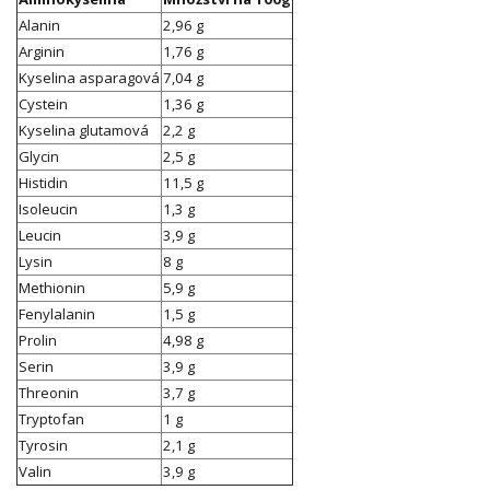
Alanin
2,96 g
Arginin
1,76 g
Kyselina asparagová
7,04 g
Cystein
1,36 g
Kyselina glutamová
2,2 g
Glycin
2,5 g
Histidin
11,5 g
Isoleucin
1,3 g
Leucin
3,9 g
Lysin
8 g
Methionin
5,9 g
Fenylalanin
1,5 g
Prolin
4,98 g
Serin
3,9 g
Threonin
3,7 g
Tryptofan
1 g
Tyrosin
2,1 g
Valin
3,9 g