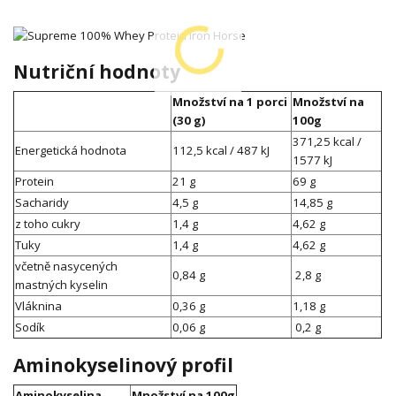
Nutriční hodnoty
Množství na 1 porci
Množství na
(30 g)
100g
371,25 kcal /
Energetická hodnota
112,5 kcal / 487 kJ
1577 kJ
Protein
21 g
69 g
Sacharidy
4,5 g
14,85 g
z toho cukry
1,4 g
4,62 g
Tuky
1,4 g
4,62 g
včetně nasycených
0,84 g
2,8 g
mastných kyselin
Vláknina
0,36 g
1,18 g
Sodík
0,06 g
0,2 g
Aminokyselinový profil
Aminokyselina
Množství na 100g