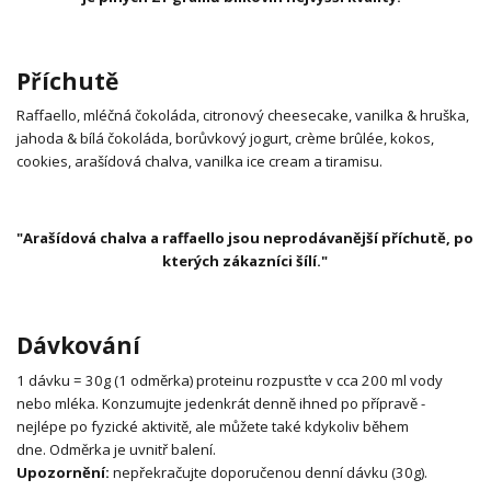
Příchutě
Raffaello, mléčná čokoláda, citronový cheesecake, vanilka & hruška,
jahoda & bílá čokoláda, borůvkový jogurt, crème brûlée, kokos,
cookies, arašídová chalva, vanilka ice cream a tiramisu.
"Arašídová chalva a raffaello jsou neprodávanější příchutě, po
kterých zákazníci šílí."
Dávkování
1 dávku = 30g (1 odměrka) proteinu rozpusťte v cca 200 ml vody
nebo mléka.
Konzumujte jedenkrát denně ihned po přípravě -
nejlépe po fyzické aktivitě, ale můžete také kdykoliv během
dne.
Odměrka je uvnitř balení.
Upozornění:
nepřekračujte doporučenou denní dávku (30g).