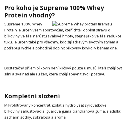
Pro koho je Supreme 100% Whey
Protein vhodný?
Supreme 100% Whey
Protein je určen všem sportovcům, kteří chtějí doplnit stravu o
bílkoviny ve fázi nárůstu svalové hmoty, stejně jako ve fázi redukce
tuku. Je určen také pro všechny, kdo žijí zdravým životním stylem a
potřebují rychle a pohodlně doplnit bílkoviny kdykoliv během dne.
Dostatečný příjem bílkovin není klíčový pouze u mužů, kteří chtějí být
silní a svalnatí ale i u žen, které chtějí zpevnit svoji postavu.
Kompletní složení
Mikrofiltrovaný koncentrát, izolát a hydrolyzát syrovátkové
bílkoviny;
zahušťovadla: guarová guma, xanthanová guma, sladidla:
sacharin sodný, sukralosa a aroma.