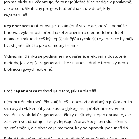
jen málokdo si uvědomuje, že to nejdůležitější se neděje v posilovně,
ale potom. Skutečný progres totiž přichází až v době, kdy
regeneruješ.
Regenerace
není lenost, je to záměrná strategie, která ti pomůže
budovat výkonnost, předcházet zraněním a dlouhodobě udržet
motivaci. Pokud chceš být lepší, silnější a rychlejší, regenerace by měla
být stejně důležitá jako samotný trénink.
V dnešním článku se podíváme na ověřené, efektivní a dostupné
metody, jak zlepšit regeneraci – bez nutnosti drahé techniky nebo
biohackingových extrémů.
Proč
regenerace
rozhoduje o tom, jak se zlepšíš
Během tréninku své tělo zatěžuješ – dochází k drobným poškozením
svalových vláken, úbytku zásob glykogenu i přetížení nervového
systému. V období regenerace tělo tyto "škody" nejen opravuje, ale
zároveň se adaptuje – tedy zlepšuje. A právě to je ten klíč: trénink
spustí změnu, ale obnova je moment, kdy se opravdu posuneš dál.
Pokud tedy trénuješ tvrdě, ale zanedbáváš odpočinek, výsledky se