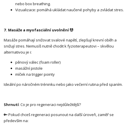
nebo box breathing.
Vizualizace: pomáhá ukládat naučené pohyby a zvládat stres.
7. Masáže a myofasciální uvolnění 💆
Masáže pomáhají snižovat svalové napětí, zlepšují krevní oběh a
snižují stres. Nemusíš nutně chodit k fyzioterapeutovi – skvělou
alternativou je i:
pěnový válec (foam roller)
masážní pistole
míček na trigger pointy
Ideální po náročném tréninku nebo jako večerní rutina před spaním.
Shrnutí
: Co je pro regeneraci nejdůležitější?
🔑 Pokud chceš regeneraci posunout na další úroveň, zaměř se
především na: