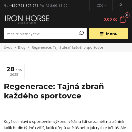
+420 721 807 976
Po-Pá 8:00-16:00
CZK
0
0,00 Kč
Menu
Úvod
Blog
Regenerace: Tajná zbraň každého sportovce
28
06
2025
Regenerace: Tajná zbraň
každého sportovce
Když se mluví o sportovním výkonu, většina lidí se zaměří na trénink –
kolik hodin týdně cvičíš, kolik dřepů uděláš nebo jak rychle běháš. Ale