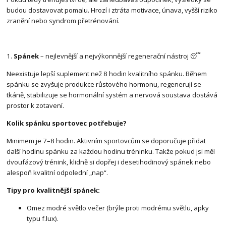
budou dostavovat pomalu. Hrozí i ztráta motivace, únava, vyšší riziko
zranění nebo syndrom přetrénování.
1.
Spánek
– nejlevnější a nejvýkonnější regenerační nástroj 😴
Neexistuje lepší suplement než 8 hodin kvalitního spánku. Během
spánku se zvyšuje produkce růstového hormonu, regenerují se
tkáně, stabilizuje se hormonální systém a nervová soustava dostává
prostor k zotavení.
Kolik spánku sportovec potřebuje?
Minimem je 7–8 hodin. Aktivním sportovcům se doporučuje přidat
další hodinu spánku za každou hodinu tréninku. Takže pokud jsi měl
dvoufázový trénink, klidně si dopřej i desetihodinový spánek nebo
alespoň kvalitní odpolední „nap“.
Tipy pro kvalitnější spánek:
Omez modré světlo večer (brýle proti modrému světlu, apky
typu f.lux).