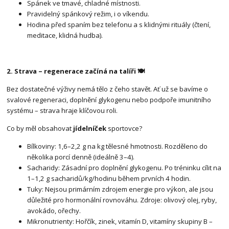
Spánek ve tmavé, chladné místnosti.
Pravidelný spánkový režim, i o víkendu.
Hodina před spaním bez telefonu a s klidnými rituály (čtení,
meditace, klidná hudba).
2. Strava – regenerace začíná na talíři 🍽️
Bez dostatečné výživy nemá tělo z čeho stavět. Ať už se bavíme o
svalové regeneraci, doplnění glykogenu nebo podpoře imunitního
systému – strava hraje klíčovou roli.
Co by měl obsahovat
jídelníček
sportovce?
Bílkoviny: 1,6–2,2 g na kg tělesné hmotnosti. Rozděleno do
několika porcí denně (ideálně 3–4).
Sacharidy: Zásadní pro doplnění glykogenu. Po tréninku cílit na
1–1,2 g sacharidů/kg/hodinu během prvních 4 hodin.
Tuky: Nejsou primárním zdrojem energie pro výkon, ale jsou
důležité pro hormonální rovnováhu. Zdroje: olivový olej, ryby,
avokádo, ořechy.
Mikronutrienty: Hořčík, zinek, vitamín D, vitamíny skupiny B –