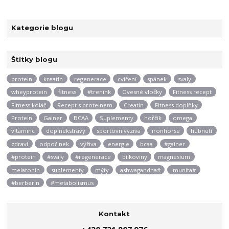
Kategorie blogu
Štítky blogu
protein
kreatin
regenerace
cvičení
spánek
svaly
wheyprotein
fitness
#trenink
Ovesné vločky
Fitness recept
Fitness koláč
Recept s proteinem
Creatin
Fitness doplňky
Protein
Gainer
BCAA
Suplementy
hořčík
omega
vitaminc
doplnekstravy
sportovnivyziva
ironhorse
hubnutí
zdraví
odpočinek
výživa
energie
bcaa
#gainer
#protein
#svaly
#regenerace
bílkoviny
magnesium
melatonin
suplementy
mýty
ashwagandha#
imunita#
#berberin
#metabolismus
Kontakt