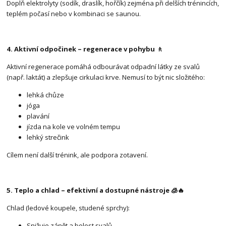
Doplň elektrolyty (sodík, draslík, hořčík) zejména při delších trénincích,
teplém počasí nebo v kombinaci se saunou.
4. Aktivní odpočinek – regenerace v pohybu 🚶
Aktivní regenerace pomáhá odbourávat odpadní látky ze svalů
(např. laktát) a zlepšuje cirkulaci krve. Nemusí to být nic složitého:
lehká chůze
jóga
plavání
jízda na kole ve volném tempu
lehký strečink
Cílem není další trénink, ale podpora zotavení.
5. Teplo a chlad – efektivní a dostupné nástroje 🧊🔥
Chlad (ledové koupele, studené sprchy):
Snižuje zánět a bolest svalů.