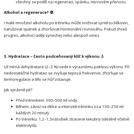
všechny se podílí na regeneraci, spánku, nervovém přenosu.
Alkohol a regenerace? 🚫
I malé množství alkoholu po tréninku může snižovat syntézu bílkovin,
narušovat spánek a zhoršovat hormonální rovnováhu. Pokud chceš
progres, alkohol raději vynechej nebo alespoň omez.
3. Hydratace – často podceňovaný klíč k výkonu 💧
Už mírná dehydratace (2–3 %) vede k výraznému poklesu výkonu. Při
nedostatečné hydrataci se zvyšuje tepová frekvence, zhoršuje se
termoregulace a tělo se hůř zotavuje.
Jak správně pít?
Před tréninkem: 300–500 ml vody.
Během: závisí na délce a intenzitě tréninku (cca 150–250 ml
každých 20 minut).
Po tréninku: 1,2–1,5násobek ztracené tekutiny (ideálně včetně
elektrolytů).