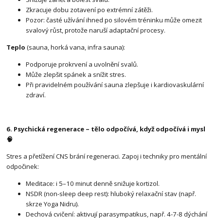
Zkracuje dobu zotavení po extrémní zátěži.
Pozor: časté užívání ihned po silovém tréninku může omezit
svalový růst, protože naruší adaptační procesy.
Teplo
(sauna, horká vana, infra sauna):
Podporuje prokrvení a uvolnění svalů.
Může zlepšit spánek a snížit stres.
Při pravidelném používání sauna zlepšuje i kardiovaskulární
zdraví.
6. Psychická regenerace – tělo odpočívá, když odpočívá i mysl
🧠
Stres a přetížení CNS brání regeneraci. Zapoj i techniky pro mentální
odpočinek:
Meditace: i 5–10 minut denně snižuje kortizol.
NSDR (non-sleep deep rest): hluboký relaxační stav (např.
skrze Yoga Nidru).
Dechová cvičení: aktivují parasympatikus, např. 4-7-8 dýchání