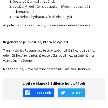
Dostatečný a kvalitní spánek
Vyvážený jídelníček s dostatkem bílkovin, sacharidů i
mikronutrientů
Pravidelnou hydrataci včetně elektrolytů
Až poté má smysl řešit sauny, masáže nebo ledové koupele.
Regenerace je investice, která se vyplácí
Trénink tě ničí. Regenerace tě staví zpět – silnějšího, rychlejšího,
odolnějšího. A to je přesně to, co dělá rozdíl mezi průměrným a
výjimečným výkonem.
Nezapomínej
– tělo roste ne při tréninku, ale mezi tréninky.
Líbil se článek? Sdílejte ho s přáteli
Facebook
Twitter