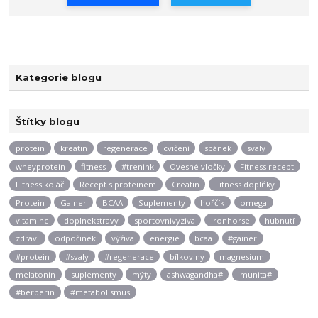
Kategorie blogu
Štítky blogu
protein
kreatin
regenerace
cvičení
spánek
svaly
wheyprotein
fitness
#trenink
Ovesné vločky
Fitness recept
Fitness koláč
Recept s proteinem
Creatin
Fitness doplňky
Protein
Gainer
BCAA
Suplementy
hořčík
omega
vitaminc
doplnekstravy
sportovnivyziva
ironhorse
hubnutí
zdraví
odpočinek
výživa
energie
bcaa
#gainer
#protein
#svaly
#regenerace
bílkoviny
magnesium
melatonin
suplementy
mýty
ashwagandha#
imunita#
#berberin
#metabolismus