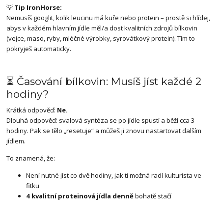
💡
Tip IronHorse:
Nemusíš googlit, kolik leucinu má kuře nebo protein – prostě si hlídej,
abys v každém hlavním jídle měl/a dost kvalitních zdrojů bílkovin
(vejce, maso, ryby, mléčné výrobky, syrovátkový protein). Tím to
pokryješ automaticky.
⏳ Časování bílkovin: Musíš jíst každé 2
hodiny?
Krátká odpověď:
Ne.
Dlouhá odpověď: svalová syntéza se po jídle spustí a běží cca 3
hodiny. Pak se tělo „resetuje“ a můžeš ji znovu nastartovat dalším
jídlem.
To znamená, že:
Není nutné jíst co dvě hodiny, jak ti možná radí kulturista ve
fitku
4 kvalitní proteinová jídla denně
bohatě stačí