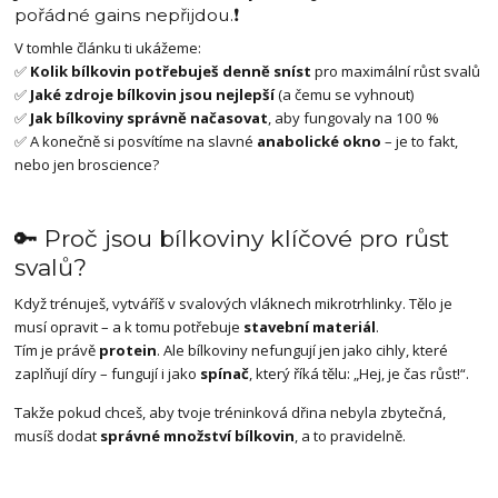
pořádné gains nepřijdou.❗️
V tomhle článku ti ukážeme:
✅
Kolik bílkovin potřebuješ denně sníst
pro maximální růst svalů
✅
Jaké zdroje bílkovin jsou nejlepší
(a čemu se vyhnout)
✅
Jak bílkoviny správně načasovat
, aby fungovaly na 100 %
✅ A konečně si posvítíme na slavné
anabolické okno
– je to fakt,
nebo jen broscience?
🔑 Proč jsou bílkoviny klíčové pro růst
svalů?
Když trénuješ, vytváříš v svalových vláknech mikrotrhlinky. Tělo je
musí opravit – a k tomu potřebuje
stavební materiál
.
Tím je právě
protein
. Ale bílkoviny nefungují jen jako cihly, které
zaplňují díry – fungují i jako
spínač
, který říká tělu: „Hej, je čas růst!“.
Takže pokud chceš, aby tvoje tréninková dřina nebyla zbytečná,
musíš dodat
správné množství bílkovin
, a to pravidelně.