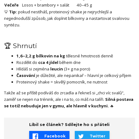
Večeře
Losos + brambory + salát
40–45 g
💡
Tip:
pokud nestíháš, proteinový shake je nejrychlejší a
nejjednodušší způsob, jak doplnit bílkoviny a nastartovat svalovou
syntézu.
🏆 Shrnutí
1,6–2,2 g bílkovin na kg
tělesné hmotnosti denně
Rozdělit do
cca 4 jídel
během dne
Hlídáš si zejména
leucin
(3+ g na porci)
Časování
je důležité, ale nepanikař – hlavní je celkový příjem
Proteinový shake = skvělý pomocník, ne nutnost
Takže až se příště podíváš do zrcadla a řekneš si „chci víc svalů“,
zaměř se nejen na trénink, ale i na to, co máš na talíři.
Silná postava
se totiž nebuduje jen v gymu, ale hlavně v kuchyni.
🔥
Líbil se článek? Sdílejte ho s přáteli
Facebook
Twitter