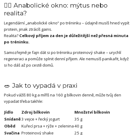
🏋️‍♂️ Anabolické okno: mýtus nebo
realita?
Legendární „anabolické okno“ po tréninku – údajně musíš hned vypít
protein, jinak ztrácíš gains.
Realita?
Celkový příjem za den je důležitější než přesná minuta
po tréninku.
Samozřejmě je fajn dát si po tréninku proteinový shake – urychlí
regeneraci a pomůže splnit denní příjem. Ale nemusíš panikařit, když
si ho dáš až po cestě domů.
🥗 Jak to vypadá v praxi
Pokud vážíš 80 kg a míříš na 160 g bílkovin denně, může tvůj den
vypadat třeba takhle:
Jídlo
Zdroj bílkovin
Množství bílkovin
Snídaně
3 vejce + řecký jogurt
35 g
Oběd
Kuřecí prsa + rýže + zelenina
40 g
Svačina
Proteinový shake
25 g