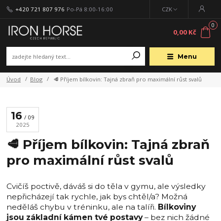
+420 721 807 976
Po-Pá 8:00-16:00
CZK
0
0,00 Kč
Menu
Úvod
Blog
🥩 Příjem bílkovin: Tajná zbraň pro maximální růst svalů
16
09
2025
🥩 Příjem bílkovin: Tajná zbraň
pro maximální růst svalů
Cvičíš poctivě, dáváš si do těla v gymu, ale výsledky
nepřicházejí tak rychle, jak bys chtěl/a? Možná
neděláš chybu v tréninku, ale na talíři.
Bílkoviny
jsou základní kámen tvé postavy
– bez nich žádné