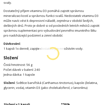
svaly.
Dostatečný příjem vitaminu D3 pomáhá zajistit správnou
mineralizaci kostí a správnou funkci svalů. Nedostatek vitaminu D3
může navíc vést k depresivní náladě, zejména v období šedých,
deštivých dnů. Proto je dobré si od posledních letních měsíců zajistit
správnou suplementaci pro vybudování pevného imunitního štítu
pro nadcházející podzimní a zimní období.
Dávkování:
1 kapsli 1x denně, zapijte dostatečným množstvím vody.
Složení
Čistá hmotnost: 56 g
Počet dávek v balení: 240
Jedna dávka: 1 kapsle
Složení
: Světlice barvířská (Carthamus tinctorius), kapsle (želatina,
glycerin, voda), vitamín D3 (jako cholekalciferol, z lanonlinu)
Složení v 1 kapsli
**RI%