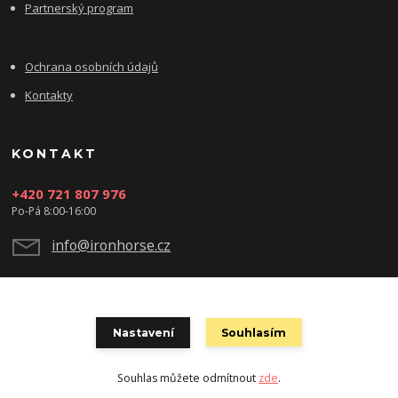
Partnerský program
Ochrana osobních údajů
Kontakty
KONTAKT
+420 721 807 976
Po-Pá 8:00-16:00
info@ironhorse.cz
Nastavení
Souhlasím
Souhlas můžete odmítnout
zde
.
Vytvořeno na
Eshop-rychle.cz