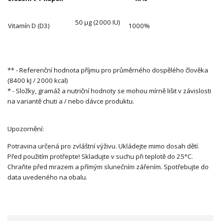
50 μg (2000 IU)
Vitamín D (D3)
1000%
** - Referenční hodnota příjmu pro průměrného dospělého člověka
(8400 kJ / 2000 kcal)
* - Složky, gramáž a nutriční hodnoty se mohou mírně lišit v závislosti
na variantě chuti a / nebo dávce produktu.
Upozornění:
Potravina určená pro zvláštní výživu. Ukládejte mimo dosah dětí.
Před použitím protřepte! Skladujte v suchu při teplotě do 25°C.
Chraňte před mrazem a přímým slunečním zářením. Spotřebujte do
data uvedeného na obalu.