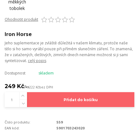
Ohodnotit produkt
Iron Horse
Jeho suplementace je zvláště důležitá v našem klimatu, protože naše
tělo si ho samo vyrábí pouze při přímém slunečním záření. To znamená,
že v zatažených, deštivých, zimních dnech nemáme možnost si ji sami
syntetizovat.
celý popis
Dostupnost
skladem
249 Kč
/
ks
222 Kč
bez DPH
Přidat do košíku
Číslo produktu:
559
EAN kód:
5901703243020