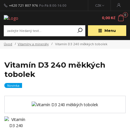
+420 721 807 976
Po-Pá 8:00-16:00
CZK
0
0,00 Kč
Menu
Úvod
Vitamíny a minerály
Vitamín D3 240 měkkých tobolek
Vitamín D3 240 měkkých
tobolek
Novinka