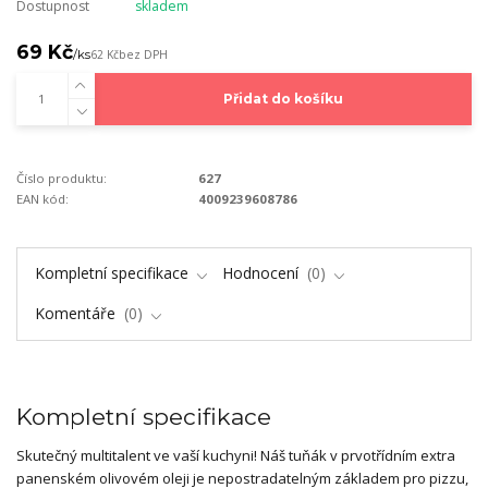
Dostupnost
skladem
69 Kč
/
ks
62 Kč
bez DPH
Přidat do košíku
Číslo produktu:
627
EAN kód:
4009239608786
Kompletní specifikace
Hodnocení
0
Komentáře
0
Kompletní specifikace
Skutečný multitalent ve vaší kuchyni! Náš tuňák v prvotřídním extra
panenském olivovém oleji je nepostradatelným základem pro pizzu,