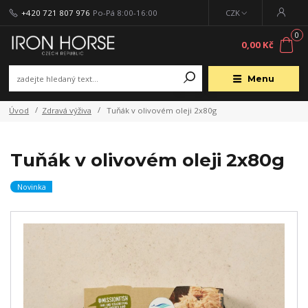
+420 721 807 976
Po-Pá 8:00-16:00
CZK
0
0,00 Kč
Menu
Úvod
Zdravá výživa
Tuňák v olivovém oleji 2x80g
Tuňák v olivovém oleji 2x80g
Novinka