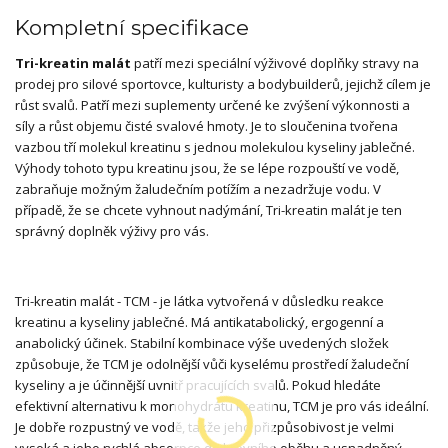
Kompletní specifikace
Tri-kreatin malát
patří mezi speciální výživové doplňky stravy na
prodej pro silové sportovce, kulturisty a bodybuilderů, jejichž cílem je
růst svalů. Patří mezi suplementy určené ke zvýšení výkonnosti a
síly a růst objemu čisté svalové hmoty. Je to sloučenina tvořena
vazbou tří molekul kreatinu s jednou molekulou kyseliny jablečné.
Výhody tohoto typu kreatinu jsou, že se lépe rozpouští ve vodě,
zabraňuje možným žaludečním potížím a nezadržuje vodu. V
případě, že se chcete vyhnout nadýmání, Tri-kreatin malát je ten
správný doplněk výživy pro vás.
Tri-kreatin malát - TCM - je látka vytvořená v důsledku reakce
kreatinu a kyseliny jablečné. Má antikatabolický, ergogenní a
anabolický účinek. Stabilní kombinace výše uvedených složek
způsobuje, že TCM je odolnější vůči kyselému prostředí žaludeční
kyseliny a je účinnější uvnitř pracujících svalů. Pokud hledáte
efektivní alternativu k monohydrátu kreatinu, TCM je pro vás ideální.
Je dobře rozpustný ve vodě, takže jeho přizpůsobivost je velmi