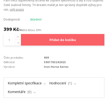
Patří mezi suplementy určené ke zvýšení výkonnosti a síly a růst objemu
čisté svalové hmoty. Tri-kreatin malát je ten správný doplněk výživy pro
vás.
celý popis
Dostupnost
skladem
399 Kč
/
ks
356 Kč
bez DPH
Přidat do košíku
Číslo produktu:
909
EAN kód:
5901703242023
Výrobce:
Iron Horse Series
Kompletní specifikace
Hodnocení
1
Komentáře
0