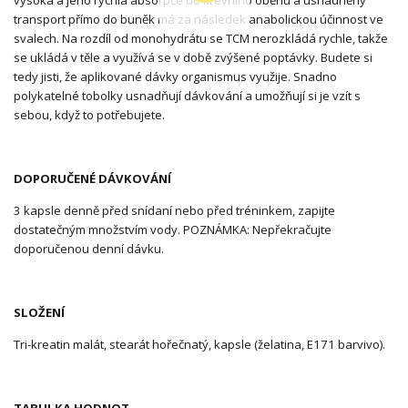
vysoká a jeho rychlá absorpce do krevního oběhu a usnadněný
transport přímo do buněk má za následek anabolickou účinnost ve
svalech. Na rozdíl od monohydrátu se TCM nerozkládá rychle, takže
se ukládá v těle a využívá se v době zvýšené poptávky. Budete si
tedy jisti, že aplikované dávky organismus využije. Snadno
polykatelné tobolky usnadňují dávkování a umožňují si je vzít s
sebou, když to potřebujete.
DOPORUČENÉ DÁVKOVÁNÍ
3 kapsle denně před snídaní nebo před tréninkem, zapijte
dostatečným množstvím vody. POZNÁMKA: Nepřekračujte
doporučenou denní dávku.
SLOŽENÍ
Tri-kreatin malát, stearát hořečnatý, kapsle (želatina, E171 barvivo).