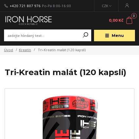
+420 721 807 976
Po-Pá 8:00-16:00
CZK
0
0,00 Kč
Menu
Úvod
Kreatin
Tri-Kreatin malát (120 kapslí)
Tri-Kreatin malát (120 kapslí)