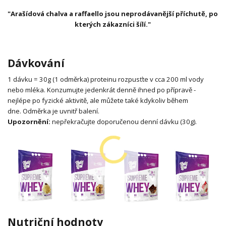
"Arašídová chalva a raffaello jsou neprodávanější příchutě, po
kterých zákazníci šílí."
Dávkování
1 dávku = 30g (1 odměrka) proteinu rozpusťte v cca 200 ml vody
nebo mléka.
Konzumujte jedenkrát denně ihned po přípravě -
nejlépe po fyzické aktivitě, ale můžete také kdykoliv během
dne.
Odměrka je uvnitř balení.
Upozornění:
nepřekračujte doporučenou denní dávku (30g).
Nutriční hodnoty