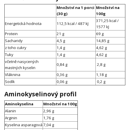
Množství na 1 porci
Množství na
(30 g)
100g
371,25 kcal /
Energetická hodnota
112,5 kcal / 487 kJ
1577 kJ
Protein
21 g
69 g
Sacharidy
4,5 g
14,85 g
z toho cukry
1,4 g
4,62 g
Tuky
1,4 g
4,62 g
včetně nasycených
0,84 g
2,8 g
mastných kyselin
Vláknina
0,36 g
1,18 g
Sodík
0,06 g
0,2 g
Aminokyselinový profil
Aminokyselina
Množství na 100g
Alanin
2,96 g
Arginin
1,76 g
Kyselina asparagová
7,04 g