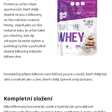
Protein je určen všem
sportovcům, kteří chtějí
doplnit stravu o bílkoviny
ve fázi nárůstu svalové
hmoty, stejně jako ve fázi
redukce tuku. Je určen také
pro všechny, kdo žijí
zdravým životním stylem a
potřebují rychle a pohodlně
doplnit bílkoviny kdykoliv
během dne.
Dostatečný příjem bílkovin není klíčový pouze u mužů, kteří chtějí být
silní a svalnatí ale i u žen, které chtějí zpevnit svoji postavu.
Kompletní složení
Mikrofiltrovaný koncentrát, izolát a hydrolyzát syrovátkové
bílkoviny;
zahušťovadla: guarová guma, xanthanová guma, sladidla: