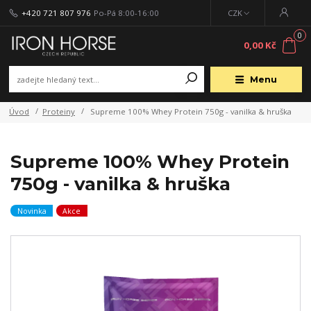
+420 721 807 976
Po-Pá 8:00-16:00
CZK
0
0,00 Kč
Menu
Úvod
Proteiny
Supreme 100% Whey Protein 750g - vanilka & hruška
Supreme 100% Whey Protein
750g - vanilka & hruška
Novinka
Akce