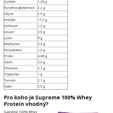
Cystein
1,36 g
Kyselina glutamová
2,2 g
Glycin
2,5 g
Histidin
11,5 g
Isoleucin
1,3 g
Leucin
3,9 g
Lysin
8 g
Methionin
5,9 g
Fenylalanin
1,5 g
Prolin
4,98 g
Serin
3,9 g
Threonin
3,7 g
Tryptofan
1 g
Tyrosin
2,1 g
Valin
3,9 g
Pro koho je Supreme 100% Whey
Protein vhodný?
Supreme 100% Whey