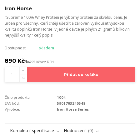
Iron Horse
"Supreme 100% Whey Protein je výborný protein za skvělou cenu. Je
určen pro všechny, kteří chtějí ušetřit a zároveň vyzkoušet vysokou
kvalitu doplňků Iron Horse. V jedné dávce je plných 21 gramů bílkovin
nejvyšší kvality."
celý popis
Dostupnost
skladem
890 Kč
/
ks
795 Kč
bez DPH
Přidat do košíku
Číslo produktu:
1004
EAN kód:
5901703240548
Výrobce:
Iron Horse Series
Kompletní specifikace
Hodnocení
0