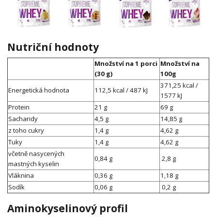
Nutriční hodnoty
Množství na 1 porci
Množství na
(30 g)
100g
371,25 kcal /
Energetická hodnota
112,5 kcal / 487 kJ
1577 kJ
Protein
21 g
69 g
Sacharidy
4,5 g
14,85 g
z toho cukry
1,4 g
4,62 g
Tuky
1,4 g
4,62 g
včetně nasycených
0,84 g
2,8 g
mastných kyselin
Vláknina
0,36 g
1,18 g
Sodík
0,06 g
0,2 g
Aminokyselinový profil