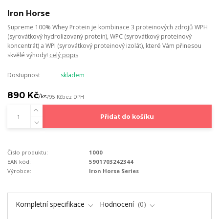
Iron Horse
Supreme 100% Whey Protein je kombinace 3 proteinových zdrojů WPH
(syrovátkový hydrolizovaný protein), WPC (syrovátkový proteinový
koncentrát) a WPI (syrovátkový proteinový izolát), které Vám přinesou
skvělé výhody!
celý popis
Dostupnost
skladem
890 Kč
/
ks
795 Kč
bez DPH
Přidat do košíku
Číslo produktu:
1000
EAN kód:
5901703242344
Výrobce:
Iron Horse Series
Kompletní specifikace
Hodnocení
0