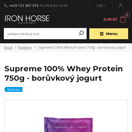
+420 721 807 976
Po-Pá 8:00-16:00
CZK
0
0,00 Kč
Menu
Úvod
Proteiny
Supreme 100% Whey Protein 750g - borůvkový jogurt
Supreme 100% Whey Protein
750g - borůvkový jogurt
Novinka