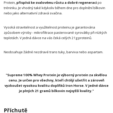
Protein,
přispívá ke svalovému růstu a dobré regeneraci
po
tréninku. Je vhodný také kdykoliv během dne pro doplnění bílkovin
nebo jako alternativní zdravá svačina.
Vysoká stravitelnost a využitelnost proteinu je garantována
způsobem výroby - mikrofiltrace pasterované syrovátky při nízkých
teplotách. V jedná dávce na vás čeká celých 21g proteinů.
Neobsahuje žádné nezdravé trans tuky, barviva nebo aspartam.
"Supreme 100% Whey Protein je výborný protein za skvělou
cenu. Je určen pro všechny, kteří chtějí ušetřit a zároveň
vyzkoušet vysokou kvalitu doplňků Iron Horse. V jedné dávce
je plných 21 gramů bílkovin nejvyšší kvality."
Příchutě