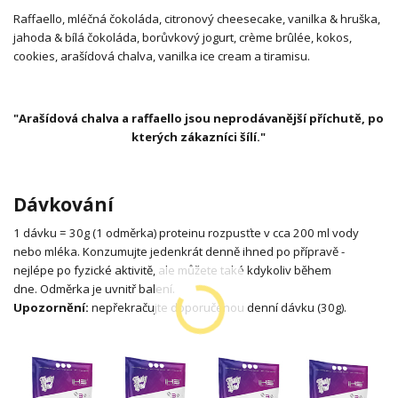
Raffaello, mléčná čokoláda, citronový cheesecake, vanilka & hruška,
jahoda & bílá čokoláda, borůvkový jogurt, crème brûlée, kokos,
cookies, arašídová chalva, vanilka ice cream a tiramisu.
"Arašídová chalva a raffaello jsou neprodávanější příchutě, po
kterých zákazníci šílí."
Dávkování
1 dávku = 30g (1 odměrka) proteinu rozpusťte v cca 200 ml vody
nebo mléka.
Konzumujte jedenkrát denně ihned po přípravě -
nejlépe po fyzické aktivitě, ale můžete také kdykoliv během
dne.
Odměrka je uvnitř balení.
Upozornění:
nepřekračujte doporučenou denní dávku (30g).