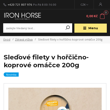
+420 721 807 976
Po-Pá 8:00-16:00
CZK
0
0,00 Kč
Menu
Úvod
Zdravá výživa
Sleďové filety v hořčično-koprové omáčce 200g
Sleďové filety v hořčično-
koprové omáčce 200g
Novinka