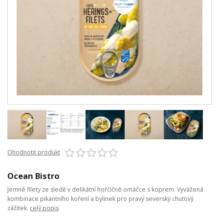
Ohodnotit produkt
Ocean Bistro
Jemné filety ze sledě v delikátní hořčičné omáčce s koprem. Vyvážená
kombinace pikantního koření a bylinek pro pravý severský chuťový
zážitek.
celý popis