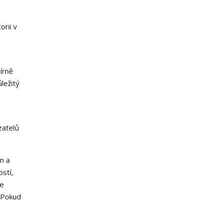
orii v
írně
ležitý
zatelů
m a
stí,
je
. Pokud
z