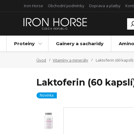
Iron Horse
Obchodní podmínky
Doprava a platby
Kont
Proteiny
Gainery a sacharidy
Amino
Úvod
Vitamíny a minerály
Laktoferin (60 kapslí)
Laktoferin (60 kapslí
Novinka