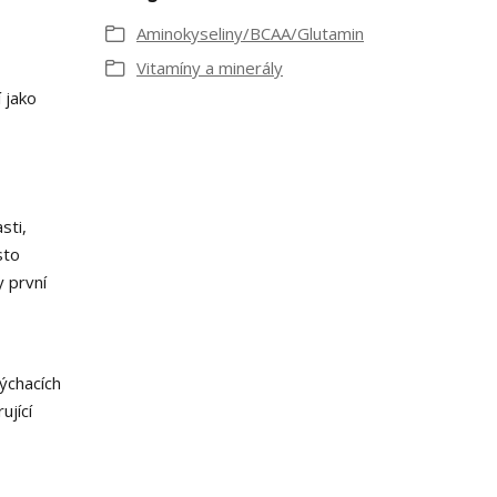
Aminokyseliny/BCAA/Glutamin
Vitamíny a minerály
 jako
sti,
sto
 první
ýchacích
ující