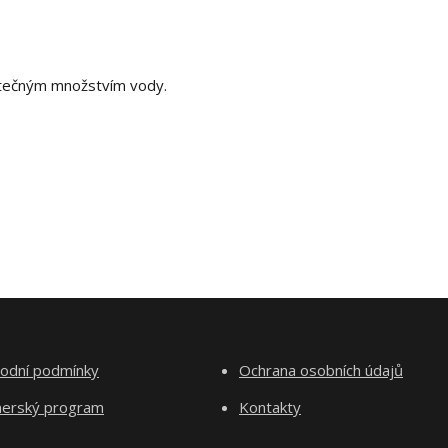
tatečným množstvím vody.
odní podmínky
Ochrana osobních údajů
nerský program
Kontakty