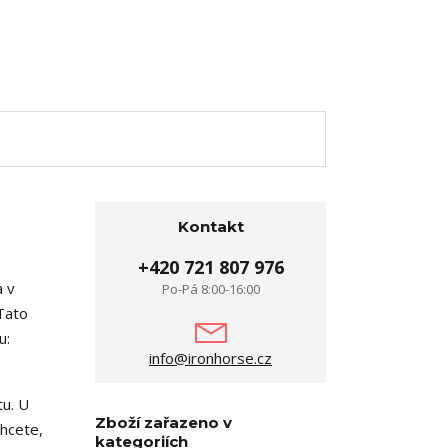
Kontakt
+420 721 807 976
a v
Po-Pá 8:00-16:00
 Tato
u:
info@ironhorse.cz
tu. U
Zboží zařazeno v
chcete,
kategoriích