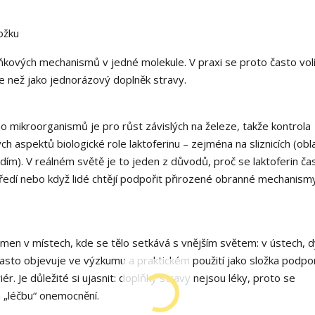
ožku
lňkových mechanismů v jedné molekule. V praxi se proto často volí
e než jako jednorázový doplněk stravy.
o mikroorganismů je pro růst závislých na železe, takže kontrola
 aspektů biologické role laktoferinu – zejména na sliznicích (obla
dím). V reálném světě je to jeden z důvodů, proč se laktoferin ča
ředí nebo když lidé chtějí podpořit přirozené obranné mechanismy
omen v místech, kde se tělo setkává s vnějším světem: v ústech, d
často objevuje ve výzkumu a praktickém použití jako složka podpor
riér. Je důležité si ujasnit: doplňky stravy nejsou léky, proto se
 „léčbu“ onemocnění.