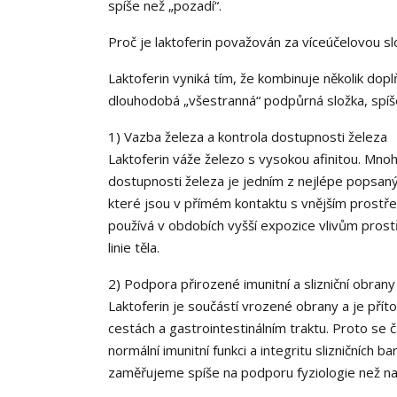
spíše než „pozadí“.
Proč je laktoferin považován za víceúčelovou sl
Laktoferin vyniká tím, že kombinuje několik dop
dlouhodobá „všestranná“ podpůrná složka, spíš
1) Vazba železa a kontrola dostupnosti železa
Laktoferin váže železo s vysokou afinitou. Mnoh
dostupnosti železa je jedním z nejlépe popsaných
které jsou v přímém kontaktu s vnějším prostře
používá v obdobích vyšší expozice vlivům prost
linie těla.
2) Podpora přirozené imunitní a slizniční obrany
Laktoferin je součástí vrozené obrany a je přít
cestách a gastrointestinálním traktu. Proto se 
normální imunitní funkci a integritu slizničních ba
zaměřujeme spíše na podporu fyziologie než na