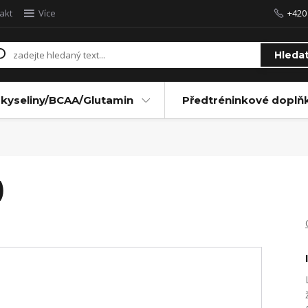
akt
Více
+420
Hleda
kyseliny/BCAA/Glutamin
Předtréninkové doplň
)