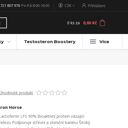
 721 807 976
Po-Pá 8:00-16:00
CZK
Přihlášení
0
ks
za
0,00 Kč
t
ky
Testosteron Boostery
Více
Ohodnotit produkt
Iron Horse
Lactoferrin LFS 90% Bioaktivní protein vázající
železo Podporuje střevní a slizniční bariéru Široký