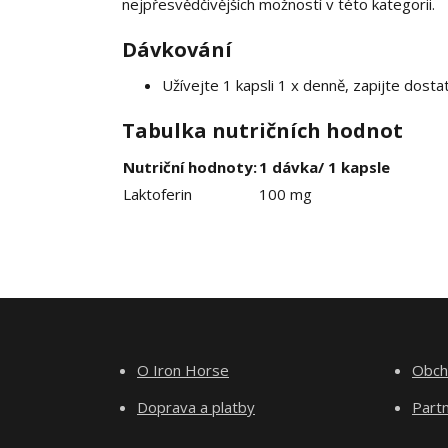
nejpřesvědčivějších možností v této kategorii.
Dávkování
Užívejte 1 kapsli 1 x denně, zapijte dos
Tabulka nutričních hodnot
Nutriční hodnoty:
1 dávka/ 1 kapsle
Laktoferin
100 mg
O Iron Horse
Obch
Doprava a platby
Part