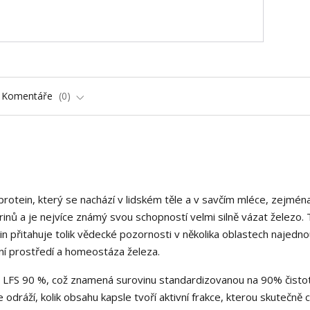
Komentáře
0
í protein, který se nachází v lidském těle a v savčím mléce, zejmén
erinů a je nejvíce známý svou schopností velmi silně vázat železo.
in přitahuje tolik vědecké pozornosti v několika oblastech najedno
evní prostředí a homeostáza železa.
in LFS 90 %, což znamená surovinu standardizovanou na 90% čisto
e odráží, kolik obsahu kapsle tvoří aktivní frakce, kterou skutečně 