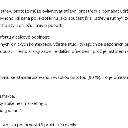
e střev, protože může ovlivňovat střevní prostředí a pomáhat udr
noho lidí sahá po laktoferinu jako součást širší „střevní rutiny“,
ho stylu ohrožují trávicí pohodlí.
mfortu a celkové odolnosti
zných klinických kontextech, včetně studií týkajících se sezónních
populací. Tento široký záběr je dalším důvodem, proč je laktoferin
ovinu se standardizovanou vysokou čistotou (90 %). To je důležit
í frakce,
ky spíše než marketingu,
o „pozadí“.
stojí za pozornost tři praktické rozdíly: