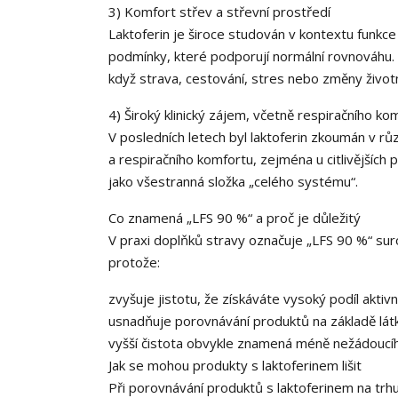
3) Komfort střev a střevní prostředí
Laktoferin je široce studován v kontextu funkc
podmínky, které podporují normální rovnováhu. M
když strava, cestování, stres nebo změny životní
4) Široký klinický zájem, včetně respiračního ko
V posledních letech byl laktoferin zkoumán v rů
a respiračního komfortu, zejména u citlivějších 
jako všestranná složka „celého systému“.
Co znamená „LFS 90 %“ a proč je důležitý
V praxi doplňků stravy označuje „LFS 90 %“ sur
protože:
zvyšuje jistotu, že získáváte vysoký podíl aktivn
usnadňuje porovnávání produktů na základě lát
vyšší čistota obvykle znamená méně nežádoucíh
Jak se mohou produkty s laktoferinem lišit
Při porovnávání produktů s laktoferinem na trhu 