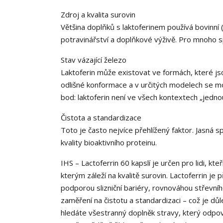
Zdroj a kvalita surovin
Většina doplňků s laktoferinem používá bovinní (
potravinářství a doplňkové výživě. Pro mnoho sp
Stav vázající železo
Laktoferin může existovat ve formách, které js
odlišné konformace a v určitých modelech se moh
bod: laktoferin není ve všech kontextech „jedn
Čistota a standardizace
Toto je často nejvíce přehlížený faktor. Jasná sp
kvality bioaktivního proteinu.
IHS – Lactoferrin 60 kapslí je určen pro lidi, k
kterým záleží na kvalitě surovin. Lactoferrin je
podporou slizniční bariéry, rovnováhou střevní
zaměření na čistotu a standardizaci – což je dů
hledáte všestranný doplněk stravy, který odpov