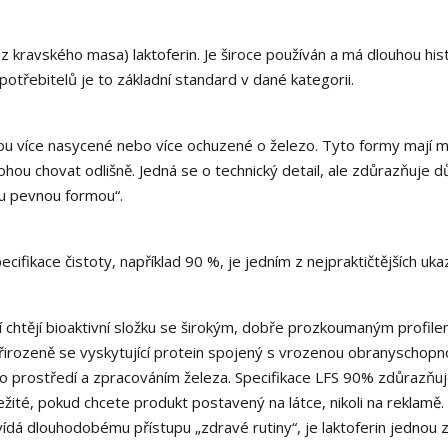
z kravského masa) laktoferin. Je široce používán a má dlouhou hist
otřebitelů je to základní standard v dané kategorii.
ou více nasycené nebo více ochuzené o železo. Tyto formy mají m
ou chovat odlišně. Jedná se o technický detail, ale zdůrazňuje dů
ou pevnou formou“.
ecifikace čistoty, například 90 %, je jedním z nejpraktičtějších uka
teří chtějí bioaktivní složku se širokým, dobře prozkoumaným profile
 přirozeně se vyskytující protein spojený s vrozenou obranyschopno
ho prostředí a zpracováním železa. Specifikace LFS 90% zdůrazňu
ležité, pokud chcete produkt postavený na látce, nikoli na reklamě
ídá dlouhodobému přístupu „zdravé rutiny“, je laktoferin jednou 