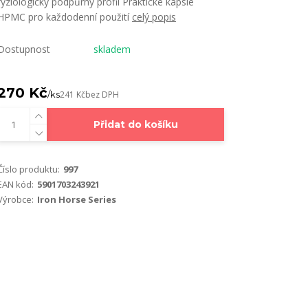
fyziologický podpůrný profil Praktické kapsle
HPMC pro každodenní použití
celý popis
Dostupnost
skladem
270 Kč
/
ks
241 Kč
bez DPH
Přidat do košíku
Číslo produktu:
997
EAN kód:
5901703243921
Výrobce:
Iron Horse Series