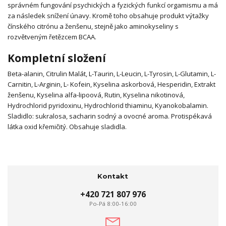
správném fungování psychických a fyzických funkcí orgamismu a má
za následek snížení únavy.
Kromě toho obsahuje produkt výtažky
čínského citrónu a ženšenu, stejně jako aminokyseliny s
rozvětveným řetězcem BCAA.
Kompletní složení
Beta-alanin, Citrulin Malát, L-Taurin, L-Leucin, L-Tyrosin, L-Glutamin, L-
Carnitin, L-Arginin, L- Kofein, Kyselina askorbová, Hesperidin, Extrakt
ženšenu, Kyselina alfa-lipoová, Rutin, Kyselina nikotinová,
Hydrochlorid pyridoxinu, Hydrochlorid thiaminu, Kyanokobalamin.
Sladidlo: sukralosa, sacharin sodný a ovocné aroma. Protispékavá
látka oxid křemičitý. Obsahuje sladidla.
Kontakt
+420 721 807 976
Po-Pá 8:00-16:00