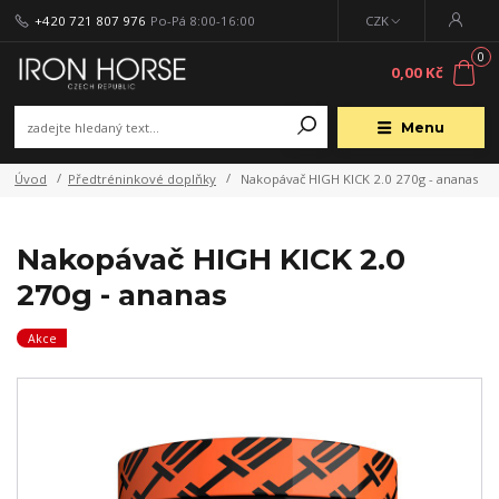
+420 721 807 976
Po-Pá 8:00-16:00
CZK
0
0,00 Kč
Menu
Úvod
Předtréninkové doplňky
Nakopávač HIGH KICK 2.0 270g - ananas
Nakopávač HIGH KICK 2.0
270g - ananas
Akce