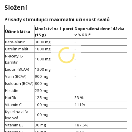
Složení
Přísady stimulující maximální účinnost svalů
Množství na 1 porci
Doporučená denní dávka
Účinná látka
(15 g)
v % RDI*
Beta-alanin
3000 mg
-
Citrulin malát
1800 mg
-
N-acetyl L-
1000 mg
-
karnitin
Leucin (BCAA)
1300 mg
-
Valin (BCAA)
900 mg
-
Isoleucin (BCAA)
800 mg
-
Histidin
250 mg
-
Hořčík
125 mg
33 %
Vitamin C
100 mg
111%
Kyselina alfa-
100 mg
-
lipoová
Vitamin B3
30 mg
187,5%