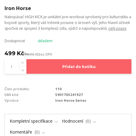
Iron Horse
Nakopávač HIGH KICK je unikátní pre-workout vyrobený pro kulturistiku a
bojové sporty, který váš trénink posune o úroveň výš. Jeho hlavní účinek
spočívá ve spojení 3 komplexů (síla, výdrž a napumpování).
celý popis
Dostupnost
skladem
499 Kč
/
ks
446 Kč
bez DPH
Přidat do košíku
Číslo produktu:
110
EAN kód:
5901703241927
Výrobce:
Iron Horse Series
Kompletní specifikace
Hodnocení
0
Komentáře
0