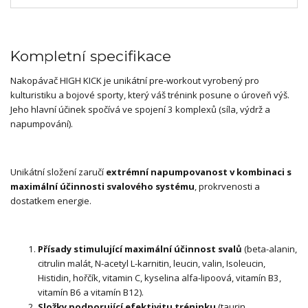
Kompletní specifikace
Nakopávač HIGH KICK je unikátní pre-workout vyrobený pro
kulturistiku a bojové sporty, který váš trénink posune o úroveň výš.
Jeho hlavní účinek spočívá ve spojení 3 komplexů (síla, výdrž a
napumpování).
Unikátní složení zaručí
extrémní napumpovanost v kombinaci s
maximální účinnosti svalového systému
, prokrvenosti a
dostatkem energie.
Přísady stimulující maximální účinnost svalů
(beta-alanin,
citrulin malát, N-acetyl L-karnitin, leucin, valin, Isoleucin,
Histidin, hořčík, vitamin C, kyselina alfa-lipoová, vitamín B3,
vitamín B6 a vitamín B12).
Složky podporující efektivitu tréninku
(taurin,