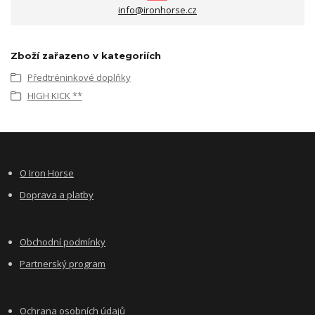
info@ironhorse.cz
Zboží zařazeno v kategoriích
Předtréninkové doplňky
HIGH KICK **
O Iron Horse
Doprava a platby
Obchodní podmínky
Partnerský program
Ochrana osobních údajů