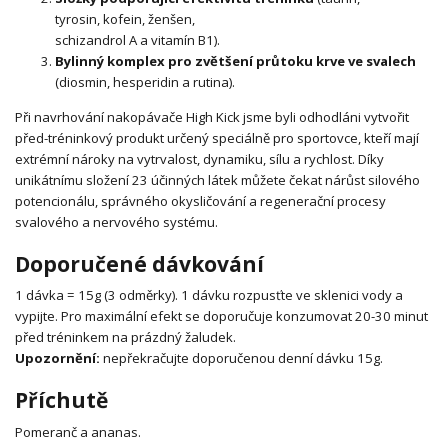
tyrosin, kofein, ženšen,
schizandrol A a vitamín B1).
Bylinný komplex pro zvětšení průtoku krve ve svalech
(diosmin, hesperidin a rutina).
Při navrhování nakopávače High Kick jsme byli odhodláni vytvořit
před-tréninkový produkt určený speciálně pro sportovce, kteří mají
extrémní nároky na vytrvalost, dynamiku, sílu a rychlost. Díky
unikátnímu složení 23 účinných látek můžete čekat nárůst silového
potencionálu,
správného okysličování a regenerační procesy
svalového a nervového systému.
Doporučené dávkování
1 dávka = 15g (3 odměrky). 1 dávku rozpusťte ve sklenici vody a
vypijte. Pro maximální efekt se doporučuje konzumovat 20-30 minut
před tréninkem na prázdný žaludek.
Upozornění:
nepřekračujte doporučenou denní dávku 15g.
Příchutě
Pomeranč a ananas.