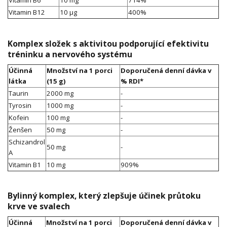
Vitamin B6
10 mg
714%
Vitamin B12
10 μg
400%
Komplex složek s aktivitou podporující efektivitu
tréninku a nervového systému
Účinná
Množství na 1 porci
Doporučená denní dávka v
látka
(15 g)
% RDI*
Taurin
2000 mg
-
Tyrosin
1000 mg
-
Kofein
100 mg
-
Ženšen
50 mg
-
Schizandrol
50 mg
-
A
Vitamin B1
10 mg
909%
Bylinný komplex, který zlepšuje účinek průtoku
krve ve svalech
Účinná
Množství na 1 porci
Doporučená denní dávka v