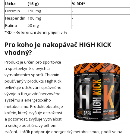
látka
(15 g)
% RDI*
Diosmin
150 mg
-
Hesperidin
100 mg
-
Rutina
50 mg
-
*RDI - Referenční denní příjem v %
Pro koho je nakopávač HIGH KICK
vhodný?
Produkt je určen pro sportovce
a sportovkyně silových a
vytrvalostních sportů.
Thiamin
používaný v produktu High Kick
ovlivňuje udržování správného
vývoje a fungování nervového
systému a energetického
metabolismu.
Produkt obsahuje
kofein, který zvyšuje ostražitost
a pozornost, zvyšuje vytrvalost
a snižuje pocit únavy během
cvičení.
Hořčík podporuje energetický metabolismus, podílí se na