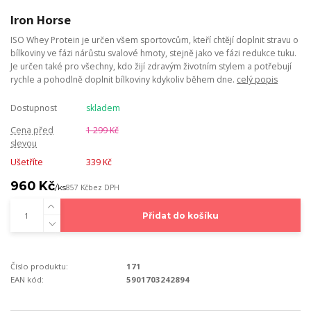
Iron Horse
ISO Whey Protein je určen všem sportovcům, kteří chtějí doplnit stravu o
bílkoviny ve fázi nárůstu svalové hmoty, stejně jako ve fázi redukce tuku.
Je určen také pro všechny, kdo žijí zdravým životním stylem a potřebují
rychle a pohodlně doplnit bílkoviny kdykoliv během dne.
celý popis
Dostupnost
skladem
Cena před
1 299 Kč
slevou
Ušetříte
339 Kč
960 Kč
/
ks
857 Kč
bez DPH
Přidat do košíku
Číslo produktu:
171
EAN kód:
5901703242894