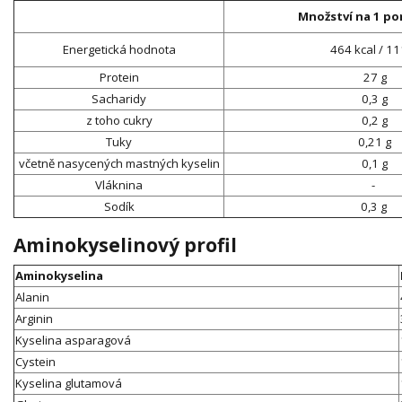
Množství na 1 por
Energetická hodnota
464 kcal / 11
Protein
27 g
Sacharidy
0,3 g
z toho cukry
0,2 g
Tuky
0,21 g
včetně nasycených mastných kyselin
0,1 g
Vláknina
-
Sodík
0,3 g
Aminokyselinový profil
Aminokyselina
Alanin
Arginin
Kyselina asparagová
Cystein
Kyselina glutamová