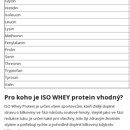
Glycin
Histidin
Isoleucin
Leucin
Lysin
Methionin
Fenylalanin
Prolin
Serin
Threonin
Tryptofan
Tyrosin
Valin
Pro koho je ISO WHEY protein vhodný?
ISO Whey Protein je určen všem sportovcům, kteří chtějí doplnit
stravu o bílkoviny ve fázi nárůstu svalové hmoty, stejně jako ve fázi
redukce tuku. Je určen také pro všechny, kdo žijí zdravým životním
stylem a potřebují rychle a pohodlně doplnit bílkoviny kdykoliv