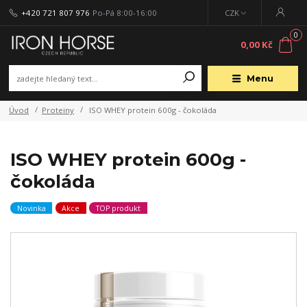
+420 721 807 976
Po-Pá 8:00-16:00
CZK
0
0,00 Kč
Menu
Úvod
Proteiny
ISO WHEY protein 600g - čokoláda
ISO WHEY protein 600g -
čokoláda
Novinka
Akce
TOP produkt