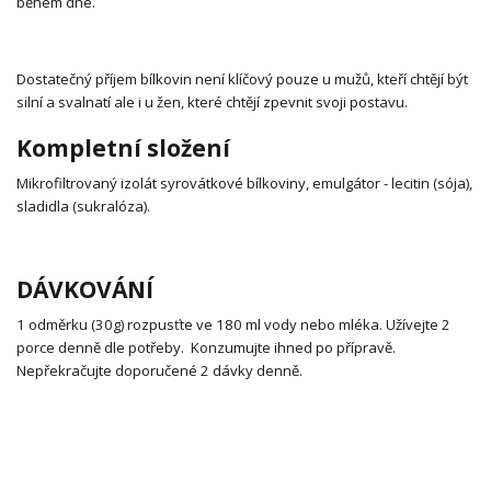
během dne.
Dostatečný příjem bílkovin není klíčový pouze u mužů, kteří chtějí být
silní a svalnatí ale i u žen, které chtějí zpevnit svoji postavu.
Kompletní složení
Mikrofiltrovaný izolát syrovátkové bílkoviny, emulgátor - lecitin (sója),
sladidla (sukralóza).
DÁVKOVÁNÍ
1 odměrku (30g) rozpusťte ve 180 ml vody nebo mléka. Užívejte 2
porce denně dle potřeby. Konzumujte ihned po přípravě.
Nepřekračujte doporučené 2 dávky denně.