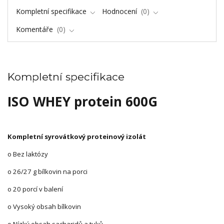
Kompletní specifikace
Hodnocení
0
Komentáře
0
Kompletní specifikace
ISO WHEY protein 600G
Kompletní syrovátkový proteinový izolát
o Bez laktózy
o 26/27 g bílkovin na porci
o 20 porcí v balení
o Vysoký obsah bílkovin
o Nízký obsah sacharidů a tuků