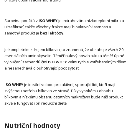
Surovina použitá v
ISO WHEY
je extrahována nízkoteplotní mikro a
ultrafiltrací, takže všechny frakce mají bioaktivní vlastnosti a
samotný produkt je
bez laktózy
.
Je kompletním zdrojem bílkovin, to znamená, že obsahuje všech 20
esenciálních aminokyselin. Téměř nulový obsah tuku a téměř úplné
vyloučení sacharidů činí
ISO WHEY
velmi rychle vstřebatelným tělem
a nezanechává dlouhotrvající pocit sytosti.
ISO WHEY
je ideální volbou pro aktivní, sportující lidi, kteří mají
zvýšenou potřebu bílkovin ve stravě. Díky vysokému obsahu
bílkovin a nízkému obsahu ostatních makroživin bude náš produkt
skvěle fungovat i při redukční dietě.
Nutriční hodnoty