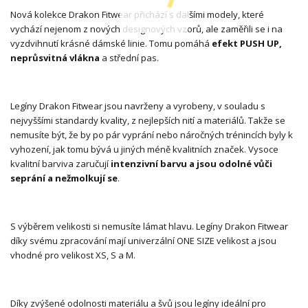
Nová kolekce Drakon Fitwear přichází s dalšími modely, které
vychází nejenom z nových designových vzorů, ale zaměřili se i na
vyzdvihnutí krásné dámské linie. Tomu pomáhá
efekt PUSH UP,
neprůsvitná vlákna
a střední pas.
Legíny Drakon Fitwear jsou navrženy a vyrobeny, v souladu s
nejvyššími standardy kvality, z nejlepších nití a materiálů. Takže se
nemusíte být, že by po pár vyprání nebo náročných trénincích byly k
vyhození, jak tomu bývá u jiných méně kvalitních značek. Vysoce
kvalitní barviva zaručují
intenzivní barvu a jsou odolné vůči
seprání a nežmolkují se
.
S výběrem velikosti si nemusíte lámat hlavu. Legíny Drakon Fitwear
díky svému zpracování mají univerzální ONE SIZE velikost a jsou
vhodné pro velikost XS, S a M.
Díky zvýšené odolnosti materiálu a švů jsou legíny ideální pro