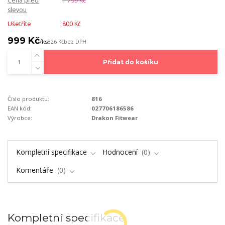
Cena před
1 799 Kč
slevou
Ušetříte
800 Kč
999 Kč
/
ks
826 Kč
bez DPH
Přidat do košíku
Číslo produktu:
816
EAN kód:
027706186586
Výrobce:
Drakon Fitwear
Kompletní specifikace
Hodnocení
0
Komentáře
0
Kompletní specifikace