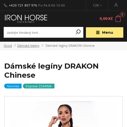
+420 721 807 976
Po-Pá 8:00-16:00
CZK
0
0,00 Kč
Menu
Úvod
Dámské legíny
Dámské legíny DRAKON Chinese
Dámské legíny DRAKON
Chinese
Novinka
Doprava ZDARMA