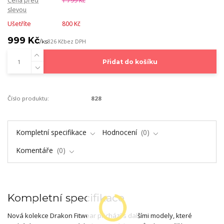
Cena před
1 799 Kč
slevou
Ušetříte
800 Kč
999 Kč
/
ks
826 Kč
bez DPH
Přidat do košíku
Číslo produktu:
828
Kompletní specifikace
Hodnocení
0
Komentáře
0
Kompletní specifikace
Nová kolekce Drakon Fitwear přichází s dalšími modely, které