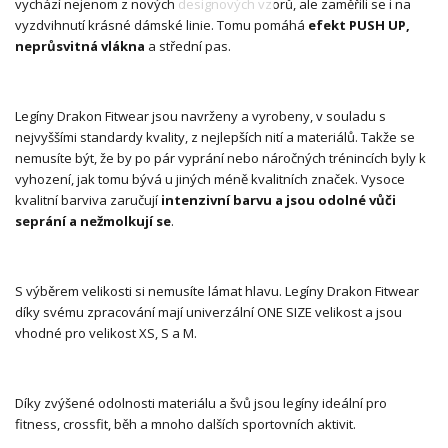
vychází nejenom z nových designových vzorů, ale zaměřili se i na
vyzdvihnutí krásné dámské linie. Tomu pomáhá
efekt PUSH UP,
neprůsvitná vlákna
a střední pas.
Legíny Drakon Fitwear jsou navrženy a vyrobeny, v souladu s
nejvyššími standardy kvality, z nejlepších nití a materiálů. Takže se
nemusíte být, že by po pár vyprání nebo náročných trénincích byly k
vyhození, jak tomu bývá u jiných méně kvalitních značek. Vysoce
kvalitní barviva zaručují
intenzivní barvu a jsou odolné vůči
seprání a nežmolkují se
.
S výběrem velikosti si nemusíte lámat hlavu. Legíny Drakon Fitwear
díky svému zpracování mají univerzální ONE SIZE velikost a jsou
vhodné pro velikost XS, S a M.
Díky zvýšené odolnosti materiálu a švů jsou legíny ideální pro
fitness, crossfit, běh a mnoho dalších sportovních aktivit.