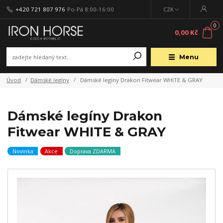
+420 721 807 976
Po-Pá 8:00-16:00
CZK
0
0,00 Kč
Menu
Úvod
Dámské legíny
Dámské legíny Drakon Fitwear WHITE & GRAY
Dámské legíny Drakon
Fitwear WHITE & GRAY
Novinka
Akce
Doprava ZDARMA