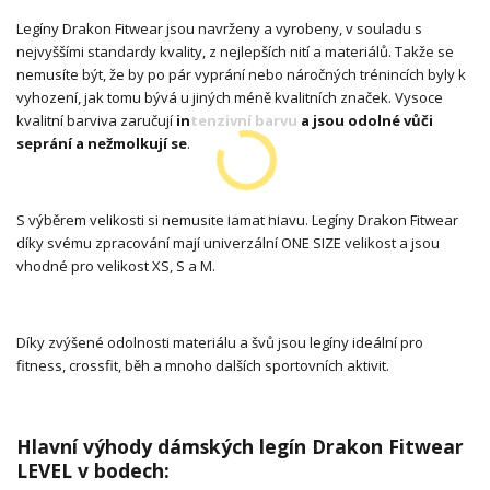
Legíny Drakon Fitwear jsou navrženy a vyrobeny, v souladu s
nejvyššími standardy kvality, z nejlepších nití a materiálů. Takže se
nemusíte být, že by po pár vyprání nebo náročných trénincích byly k
vyhození, jak tomu bývá u jiných méně kvalitních značek. Vysoce
kvalitní barviva zaručují
intenzivní barvu a jsou odolné vůči
seprání a nežmolkují se
.
S výběrem velikosti si nemusíte lámat hlavu. Legíny Drakon Fitwear
díky svému zpracování mají univerzální ONE SIZE velikost a jsou
vhodné pro velikost XS, S a M.
Díky zvýšené odolnosti materiálu a švů jsou legíny ideální pro
fitness, crossfit, běh a mnoho dalších sportovních aktivit.
Hlavní výhody dámských legín Drakon Fitwear
LEVEL v bodech: