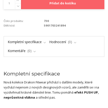
Přidat do košíku
Číslo produktu:
730
EAN kód:
5901703241894
Kompletní specifikace
Hodnocení
0
Komentáře
0
Kompletní specifikace
Nová kolekce Drakon Fitwear přichází s dalšími modely, které
vychází nejenom z nových designových vzorů, ale zaměřili se i na
vyzdvihnutí krásné dámské linie. Tomu pomáhá
efekt PUSH UP,
neprůsvitná vlákna
a střední pas.