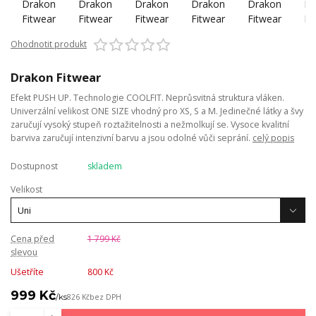
Ohodnotit produkt
Drakon Fitwear
Efekt PUSH UP. Technologie COOLFIT. Neprůsvitná struktura vláken.
Univerzální velikost ONE SIZE vhodný pro XS, S a M. Jedinečné látky a švy
zaručují vysoký stupeň roztažitelnosti a nežmolkují se. Vysoce kvalitní
barviva zaručují intenzivní barvu a jsou odolné vůči seprání.
celý popis
Dostupnost
skladem
Velikost
Cena před
1 799 Kč
slevou
Ušetříte
800 Kč
999 Kč
/
ks
826 Kč
bez DPH