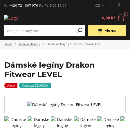
+420 721 807 976
Po-Pá 8:00-16:00
CZK
0
0,00 Kč
Menu
Úvod
Dámské legíny
Dámské legíny Drakon Fitwear LEVEL
Dámské legíny Drakon
Fitwear LEVEL
Akce
Doprava ZDARMA