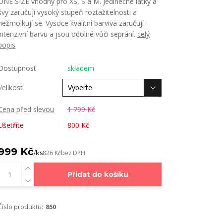
ONE SIZE vhodný pro XS, S a M. Jedinečné látky a
švy zaručují vysoký stupeň roztažitelnosti a
nežmolkují se. Vysoce kvalitní barviva zaručují
intenzivní barvu a jsou odolné vůči seprání.
celý
popis
Dostupnost
skladem
Velikost
Cena před slevou
1 799 Kč
Ušetříte
800 Kč
999 Kč
/
ks
826 Kč
bez DPH
Přidat do košíku
Číslo produktu:
850