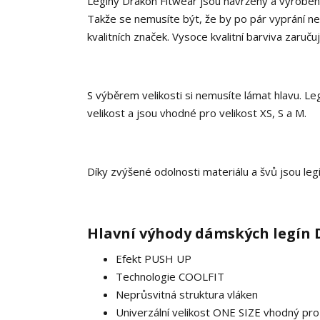
Legíny Drakon Fitwear jsou navrženy a vyrobeny, 
Takže se nemusíte být, že by po pár vyprání ne
kvalitních značek. Vysoce kvalitní barviva zaruču
S výběrem velikosti si nemusíte lámat hlavu. L
velikost a jsou vhodné pro velikost XS, S a M.
Díky zvýšené odolnosti materiálu a švů jsou legín
Hlavní výhody dámských legín
Efekt PUSH UP
Technologie COOLFIT
Neprůsvitná struktura vláken
Univerzální velikost ONE SIZE vhodný pro