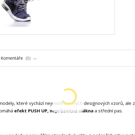
Komentáře
0
 modely, které vychází nejenom z nových designových vzorů, ale z
 pomáhá
efekt PUSH UP, neprůsvitná vlákna
a střední pas.