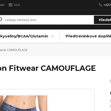
akt
Více
+420
Hleda
kyseliny/BCAA/Glutamin
Předtréninkové doplň
twear CAMOUFLAGE
kon Fitwear CAMOUFLAGE