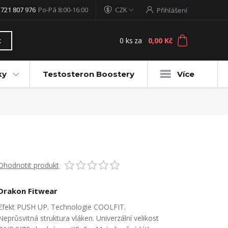
 721 807 976
Po-Pá 8:00-16:00
CZK
Přihlášení
0
ks
za
0,00 Kč
t
ky
Testosteron Boostery
Více
Ohodnotit produkt
Drakon Fitwear
Efekt PUSH UP. Technologie COOLFIT.
Neprůsvitná struktura vláken. Univerzální velikost