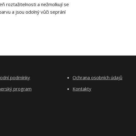
eň roztažitelnosti a nežmolkují se
 barvu a jsou odolný vůči seprání
odní podmínky
Ochrana osobních údajů
nerský program
Kontakty