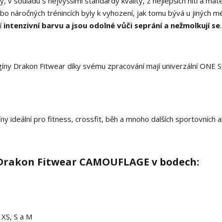
v souladu s nejvyššími standardy kvality, z nejlepších nití a mate
bo náročných trénincích byly k vyhození, jak tomu bývá u jiných m
jí
intenzivní barvu a jsou odolné vůči seprání a nežmolkují se
.
egíny Drakon Fitwear díky svému zpracování mají univerzální ONE 
y ideální pro fitness, crossfit, běh a mnoho dalších sportovních ak
 Drakon Fitwear CAMOUFLAGE v bodech:
 XS, S a M