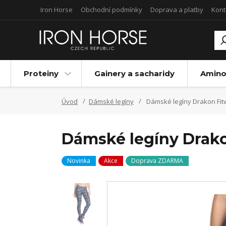
Iron Horse
Obchodní podmínky
Doprava a platby
Kont
Proteiny
Gainery a sacharidy
Amino
Úvod
Dámské legíny
Dámské legíny Drakon Fi
Dámské legíny Dra
Novinka
Akce
Doprava ZDARMA