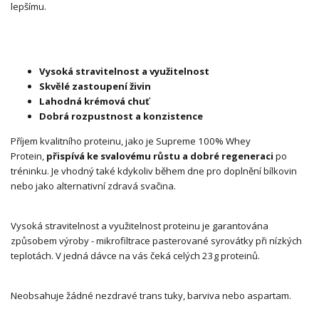
lepšímu.
Vysoká stravitelnost a využitelnost
Skvělé zastoupení živin
Lahodná krémová chuť
Dobrá rozpustnost a konzistence
Příjem kvalitního proteinu, jako je Supreme 100% Whey
Protein,
přispívá ke svalovému růstu a dobré regeneraci
po
tréninku. Je vhodný také kdykoliv během dne pro doplnění bílkovin
nebo jako alternativní zdravá svačina.
Vysoká stravitelnost a využitelnost proteinu je garantována
způsobem výroby - mikrofiltrace pasterované syrovátky při nízkých
teplotách. V jedná dávce na vás čeká celých 23g proteinů.
Neobsahuje žádné nezdravé trans tuky, barviva nebo aspartam.