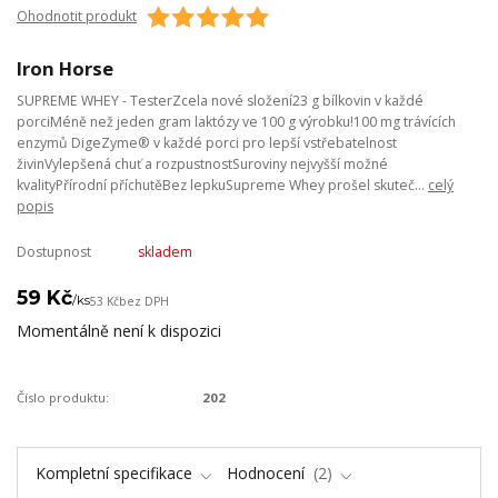
Ohodnotit produkt
Iron Horse
SUPREME WHEY - TesterZcela nové složení23 g bílkovin v každé
porciMéně než jeden gram laktózy ve 100 g výrobku!100 mg trávících
enzymů DigeZyme® v každé porci pro lepší vstřebatelnost
živinVylepšená chuť a rozpustnostSuroviny nejvyšší možné
kvalityPřírodní příchutěBez lepkuSupreme Whey prošel skuteč...
celý
popis
Dostupnost
skladem
59 Kč
/
ks
53 Kč
bez DPH
Momentálně není k dispozici
Číslo produktu:
202
Kompletní specifikace
Hodnocení
2