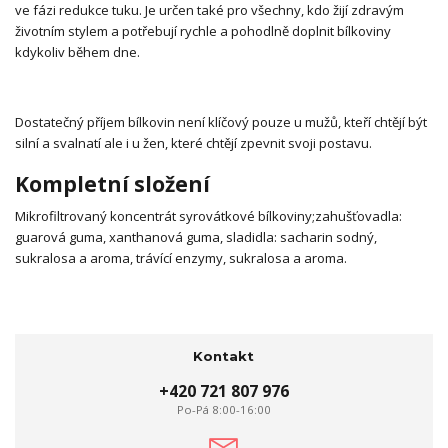
ve fázi redukce tuku. Je určen také pro všechny, kdo žijí zdravým
životním stylem a potřebují rychle a pohodlně doplnit bílkoviny
kdykoliv během dne.
Dostatečný příjem bílkovin není klíčový pouze u mužů, kteří chtějí být
silní a svalnatí ale i u žen, které chtějí zpevnit svoji postavu.
Kompletní složení
Mikrofiltrovaný koncentrát syrovátkové bílkoviny;
zahušťovadla:
guarová guma, xanthanová guma, sladidla: sacharin sodný,
sukralosa a aroma, trávící enzymy, s
ukralosa a aroma.
Kontakt
+420 721 807 976
Po-Pá 8:00-16:00