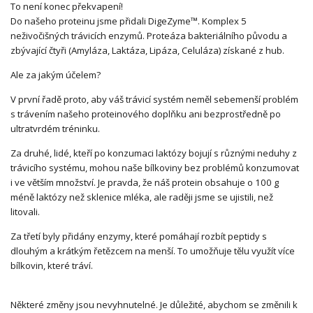
To není konec překvapení!
Do našeho proteinu jsme přidali DigeZyme™. Komplex 5
neživočišných trávicích enzymů. Proteáza bakteriálního původu a
zbývající čtyři (Amyláza, Laktáza, Lipáza, Celuláza) získané z hub.
Ale za jakým účelem?
V první řadě proto, aby váš trávicí systém neměl sebemenší problém
s trávením našeho proteinového doplňku ani bezprostředně po
ultratvrdém tréninku.
Za druhé, lidé, kteří po konzumaci laktózy bojují s různými neduhy z
trávicího systému, mohou naše bílkoviny bez problémů konzumovat
i ve větším množství. Je pravda, že náš protein obsahuje o 100 g
méně laktózy než sklenice mléka, ale raději jsme se ujistili, než
litovali.
Za třetí byly přidány enzymy, které pomáhají rozbít peptidy s
dlouhým a krátkým řetězcem na menší. To umožňuje tělu využít více
bílkovin, které tráví.
Některé změny jsou nevyhnutelné. Je důležité, abychom se změnili k