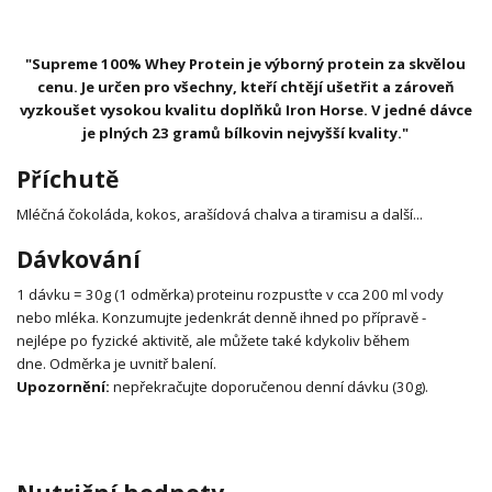
"Supreme 100% Whey Protein je výborný protein za skvělou
cenu. Je určen pro všechny, kteří chtějí ušetřit a zároveň
vyzkoušet vysokou kvalitu doplňků Iron Horse. V jedné dávce
je plných 23 gramů bílkovin nejvyšší kvality."
Příchutě
Mléčná čokoláda, kokos, arašídová chalva a tiramisu a další...
Dávkování
1 dávku = 30g (1 odměrka) proteinu rozpusťte v cca 200 ml vody
nebo mléka.
Konzumujte jedenkrát denně ihned po přípravě -
nejlépe po fyzické aktivitě, ale můžete také kdykoliv během
dne.
Odměrka je uvnitř balení.
Upozornění:
nepřekračujte doporučenou denní dávku (30g).