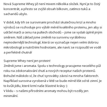
Nová Supreme Whey již není mixem několika složek. Nyní je to čistý
koncentrát, a přesto se zvýšil obsah bílkovin, zatímco tuků a
sacharidů ubylo.
V době, kdy trh se surovinami prochází skutečnou krizí a mnoho
výrobců se rozhoduje pro výběr méně kvalitního proteinu, jen aby si
udržel marži a cenu na pultech obchodů – jsme se vydali úplně jiným
směrem. Náš základ jsme změnili na surovinu vyráběnou
nejmodernější technologií, která se vyznačuje nejen velmi dobrou
mikrobiologií a nutričními hodnotami, ale navíc se rozpouští ve vodě
a perfektně chutná!
Supreme Whey není jen protein!
Změnili jsme i aromata. Spolu s technology pracujeme necelého půl
roku na zdokonalování chutí a nových receptur našich proteinů.
Bohužel málokdo ví, že chuť syrovátky závisí na mnoha faktorech.
Například surovina vyrobená v létě se bude mírně lišit od té zimní. Je
to kvůli jídlu, které krmí naše šťastné krávy :)
V klidu – s našimi přírodními aromaty mohou být rozdíly jen
minimální.