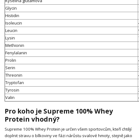
Kyselina glutamová
Glycin
Histidin
Isoleucin
Leucin
Lysin
Methionin
Fenylalanin
Prolin
Serin
Threonin
Tryptofan
Tyrosin
Valin
Pro koho je Supreme 100% Whey
Protein vhodný?
Supreme 100% Whey Protein je určen všem sportovcům, kteří chtějí
doplnit stravu o bílkoviny ve fázi nárůstu svalové hmoty, stejně jako