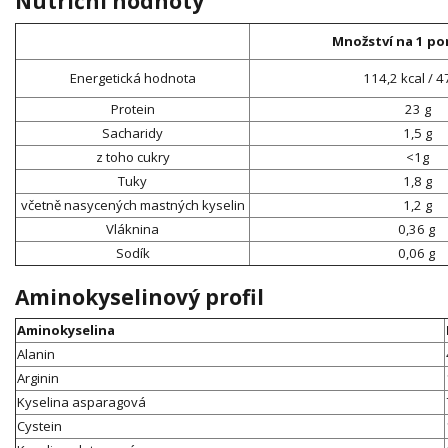
Nutriční hodnoty
Množství na 1 por
Energetická hodnota
114,2 kcal / 4
Protein
23 g
Sacharidy
1,5 g
z toho cukry
<1g
Tuky
1,8 g
včetně nasycených mastných kyselin
1,2 g
Vláknina
0,36 g
Sodík
0,06 g
Aminokyselinový profil
Aminokyselina
Alanin
Arginin
Kyselina asparagová
Cystein